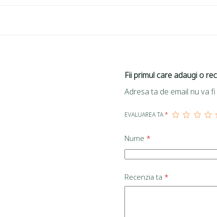
Fii primul care adaugi o re
Adresa ta de email nu va fi 
EVALUAREA TA
*
Nume
*
Recenzia ta
*