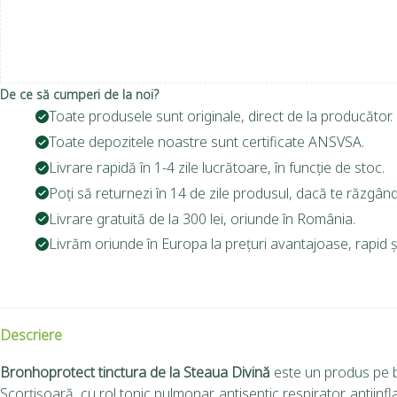
De ce să cumperi de la noi?
Toate produsele sunt originale, direct de la producător.
Toate depozitele noastre sunt certificate ANSVSA.
Livrare rapidă în 1-4 zile lucrătoare, în funcție de stoc.
Poți să returnezi în 14 de zile produsul, dacă te răzgând
Livrare gratuită de la 300 lei, oriunde în România.
Livrăm oriunde în Europa la prețuri avantajoase, rapid și
Descriere
Bronhoprotect tinctura de la Steaua Divină
este un produs pe b
Scorțișoară, cu rol tonic pulmonar, antiseptic respirator, antiinf