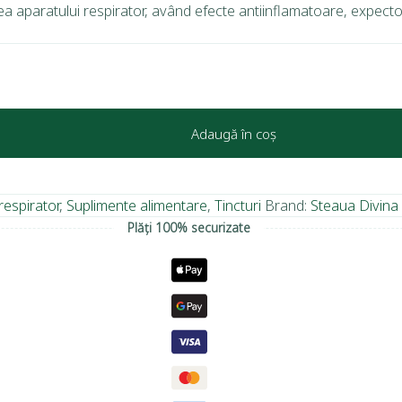
ea aparatului respirator, având efecte antiinflamatoare, expecto
Adaugă în coș
respirator
,
Suplimente alimentare
,
Tincturi
Brand:
Steaua Divina
Plăți 100% securizate