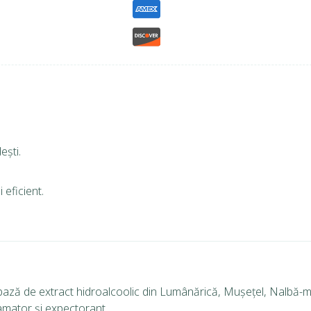
ești.
 eficient.
ază de extract hidroalcoolic din Lumânărică, Mușețel, Nalbă-ma
lamator și expectorant.