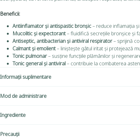
Beneficii:
Antiinflamator și antispastic bronșic
– reduce inflamația și
Mucolitic și expectorant
– fluidifică secrețiile bronșice și 
Antiseptic, antibacterian și antiviral respirator
– sprijină co
Calmant și emolient
– liniștește gâtul iritat și protejează 
Tonic pulmonar
– susține funcțiile plămânilor și regenerare
Tonic general și antiviral
– contribuie la combaterea asteniei
Informații suplimentare
Mod de administrare
Ingrediente
Precauții