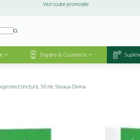
Vezi toate promoțiile
e
Îngrijire & Cosmetice
Suplim
oprotect tinctură, 50 ml, Steaua Divina