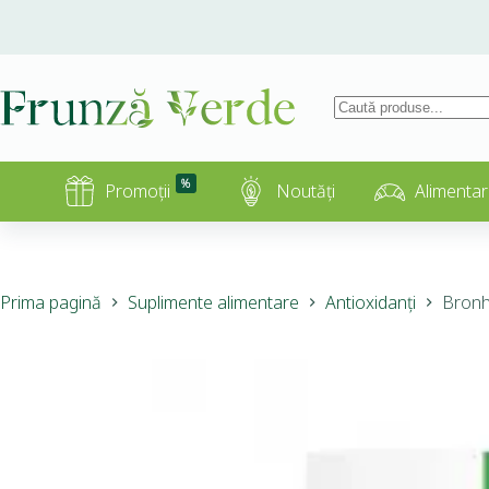
%
Promoții
Noutăți
Alimentar
Prima pagină
Suplimente alimentare
Antioxidanți
Bronh