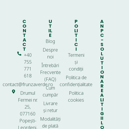
C
U
P
A
O
T
O
N
N
IL
LI
P
T
E
T
C
A
I
-
Blog
C
C
S
T
I
O
Despre
L
+40
Termeni
noi
U
755
și
T
Întrebări
I
771
condiții
O
Frecvente
618
N
Politica de
(FAQ)
A
contact@frunzaverde.ro
confidențialitate
R
Cum
E
Drumul
Politica
cumpăr
A
LI
Fermei nr.
cookies
Livrare
T
25,
I
și retur
G
077160
II
Modalități
Popești-
L
de plată
O
Leordeni,