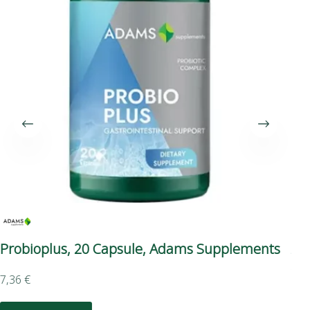
Probioplus, 20 Capsule, Adams Supplements
Ap
Su
7,36
€
11,