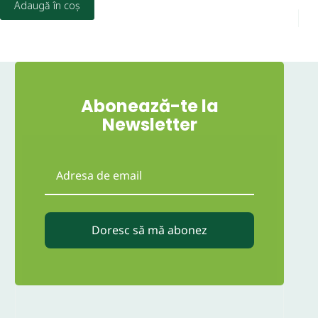
Adaugă în coș
D
Abonează-te la
Newsletter
Doresc să mă abonez