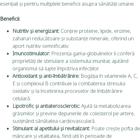
esențiali și pentru multiplele beneficii asupra sănătății umane.
Beneficii:
Nutritiv și energizant:
Conține proteine, lipide, enzime,
zaharuri reducătoare și substanțe minerale, oferind un
aport nutritiv semnificativ.
Imunostimulator:
Prezența gama-globulinelor îi conferă
proprietăți de stimulare a sistemului imunitar, ajutând
organismul să lupte împotriva infecțiilor.
Antioxidant și anti-îmbătrânire:
Bogăția în vitaminele A, C,
E și complexul B contribuie la combaterea stresului
oxidativ și la încetinirea proceselor de îmbătrânire
celulară.
Lipotrofic și antiaterosclerotic:
Ajută la metabolizarea
grăsimilor și previne depunerile de colesterol pe artere,
susținând sănătatea cardiovasculară.
Stimulant al apetitului și revitalizant:
Poate crește pofta de
mâncare și vitalitatea, fiind util în perioade de