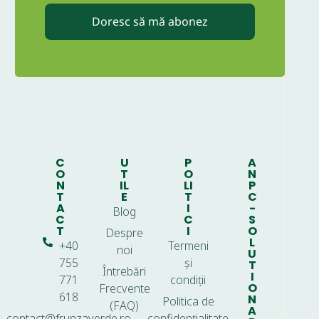
Doresc să mă abonez
C
U
P
A
O
T
O
N
N
IL
LI
P
T
E
T
C
A
I
-
Blog
C
C
S
T
I
O
Despre
L
+40
Termeni
noi
U
755
și
T
Întrebări
I
771
condiții
O
Frecvente
618
N
Politica de
(FAQ)
A
contact@frunzaverde.ro
confidențialitate