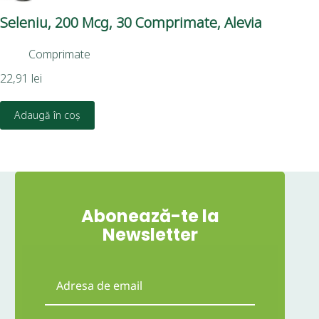
Seleniu, 200 Mcg, 30 Comprimate, Alevia
Gr
Su
Comprimate
52,
22,91
lei
D
Adaugă în coș
Abonează-te la
Newsletter