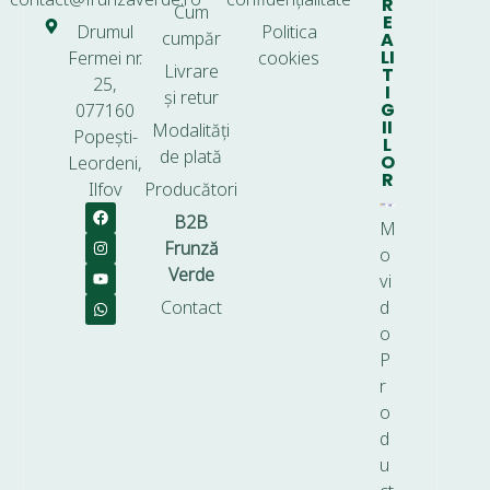
R
Cum
E
Drumul
Politica
cumpăr
A
LI
Fermei nr.
cookies
Livrare
T
25,
I
și retur
G
077160
II
Modalități
Popești-
L
de plată
O
Leordeni,
R
Ilfov
Producători
B2B
M
Frunză
o
Verde
vi
Contact
d
o
P
r
o
d
u