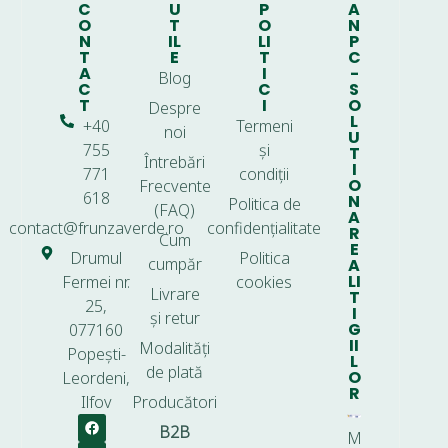
C
U
P
A
O
T
O
N
N
IL
LI
P
T
E
T
C
A
I
-
Blog
C
C
S
T
I
O
Despre
L
+40
Termeni
noi
U
755
și
T
Întrebări
I
771
condiții
O
Frecvente
618
N
Politica de
(FAQ)
A
contact@frunzaverde.ro
confidențialitate
R
Cum
E
Drumul
Politica
cumpăr
A
LI
Fermei nr.
cookies
Livrare
T
25,
I
și retur
G
077160
II
Modalități
Popești-
L
de plată
O
Leordeni,
R
Ilfov
Producători
B2B
M