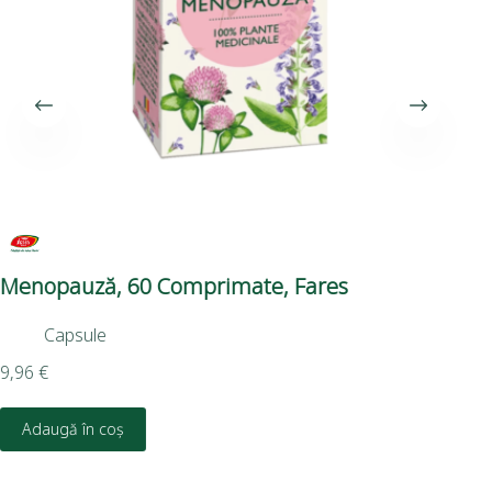
Menopauză, 60 Comprimate, Fares
Su
Capsule
9,96
€
8,0
Adaugă în coș
D