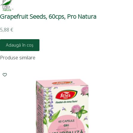
Grapefruit Seeds, 60cps, Pro Natura
Mă
5,88
€
2,5
Adaugă în coș
Produse similare
I