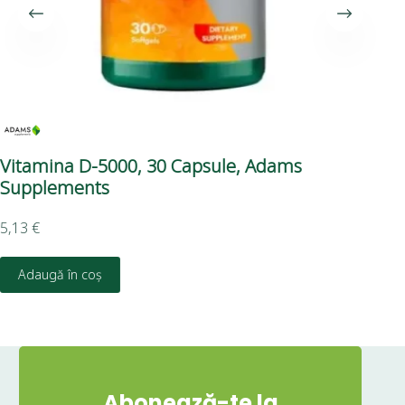
Vitamina D-5000, 30 Capsule, Adams
Po
Supplements
Su
5,13
€
5,2
Adaugă în coș
Abonează-te la