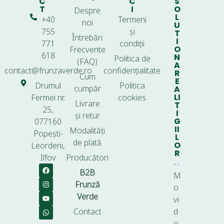
C
C
S
T
I
O
Despre
L
+40
Termeni
noi
U
755
și
T
Întrebări
I
771
condiții
O
Frecvente
618
N
Politica de
(FAQ)
A
contact@frunzaverde.ro
confidențialitate
R
Cum
E
Drumul
Politica
cumpăr
A
LI
Fermei nr.
cookies
Livrare
T
25,
I
și retur
G
077160
II
Modalități
Popești-
L
de plată
O
Leordeni,
R
Ilfov
Producători
B2B
M
Frunză
o
Verde
vi
Contact
d
o