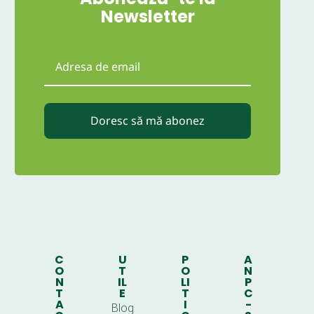
Newsletter
Doresc să mă abonez
C
U
P
A
O
T
O
N
N
IL
LI
P
T
E
T
C
A
I
-
Blog