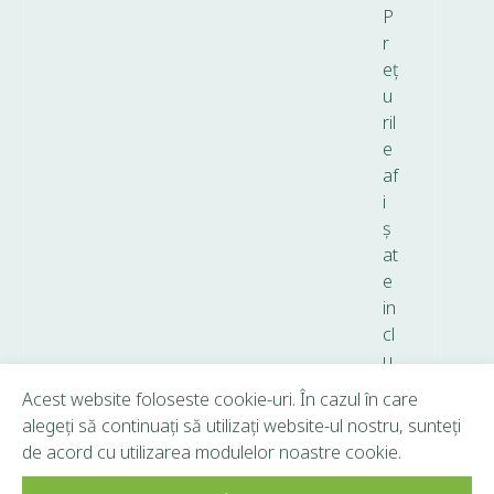
P
r
eț
u
ril
e
af
i
ș
at
e
in
cl
u
d
Acest website foloseste cookie-uri. În cazul în care
T
alegeți să continuați să utilizați website-ul nostru, sunteți
V
de acord cu utilizarea modulelor noastre cookie.
A.