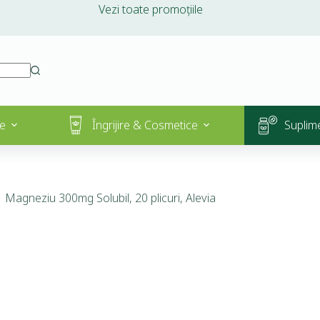
Vezi toate promoțiile
e
Îngrijire & Cosmetice
Suplim
Magneziu 300mg Solubil, 20 plicuri, Alevia