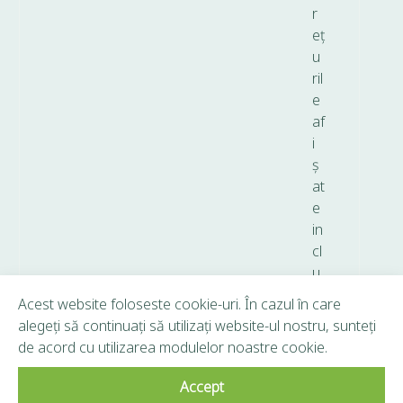
r
eț
u
ril
e
af
i
ș
at
e
in
cl
u
d
Acest website foloseste cookie-uri. În cazul în care
T
alegeți să continuați să utilizați website-ul nostru, sunteți
V
de acord cu utilizarea modulelor noastre cookie.
A.
Accept