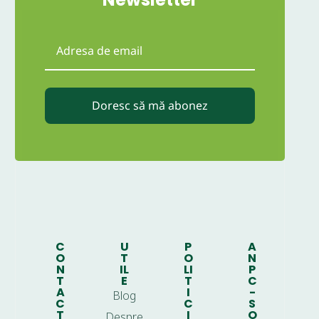
Doresc să mă abonez
C
U
P
A
O
T
O
N
N
IL
LI
P
T
E
T
C
A
I
-
Blog
C
C
S
T
I
O
Despre