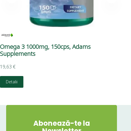
Omega 3 1000mg, 150cps, Adams
Go
Supplements
Su
19,63
€
7,0
Detalii
Abonează-te la
Newsletter