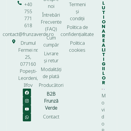
L
+40
Termeni
noi
U
755
și
T
Întrebări
I
771
condiții
O
Frecvente
618
N
Politica de
(FAQ)
A
contact@frunzaverde.ro
confidențialitate
R
Cum
E
Drumul
Politica
cumpăr
A
LI
Fermei nr.
cookies
Livrare
T
25,
I
și retur
G
077160
II
Modalități
Popești-
L
de plată
O
Leordeni,
R
Ilfov
Producători
B2B
M
Frunză
o
Verde
vi
Contact
d
o
P