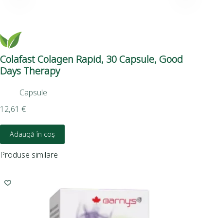
Colafast Colagen Rapid, 30 Capsule, Good
Ba
Days Therapy
Da
Capsule
12,61
€
15,
Adaugă în coș
Produse similare