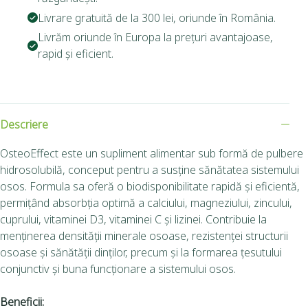
Livrare gratuită de la 300 lei, oriunde în România.
Livrăm oriunde în Europa la prețuri avantajoase,
rapid și eficient.
Descriere
OsteoEffect este un supliment alimentar sub formă de pulbere
hidrosolubilă, conceput pentru a susține sănătatea sistemului
osos. Formula sa oferă o biodisponibilitate rapidă și eficientă,
permițând absorbția optimă a calciului, magneziului, zincului,
cuprului, vitaminei D3, vitaminei C și lizinei. Contribuie la
menținerea densității minerale osoase, rezistenței structurii
osoase și sănătății dinților, precum și la formarea țesutului
conjunctiv și buna funcționare a sistemului osos.
Beneficii: