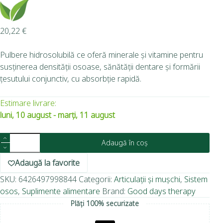
20,22
€
Pulbere hidrosolubilă ce oferă minerale și vitamine pentru
susținerea densității osoase, sănătății dentare și formării
țesutului conjunctiv, cu absorbție rapidă.
Estimare livrare:
luni, 10 august - marți, 11 august
Adaugă în coș
Adaugă la favorite
SKU:
6426497998844
Categorii:
Articulații și mușchi
,
Sistem
osos
,
Suplimente alimentare
Brand:
Good days therapy
Plăți 100% securizate