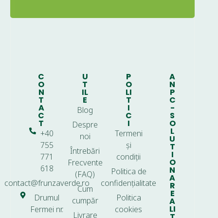
C
U
P
A
O
T
O
N
N
IL
LI
P
T
E
T
C
A
I
-
Blog
C
C
S
T
I
O
Despre
L
+40
Termeni
noi
U
755
și
T
Întrebări
I
771
condiții
O
Frecvente
618
N
Politica de
(FAQ)
A
contact@frunzaverde.ro
confidențialitate
R
Cum
E
Drumul
Politica
cumpăr
A
LI
Fermei nr.
cookies
Livrare
T