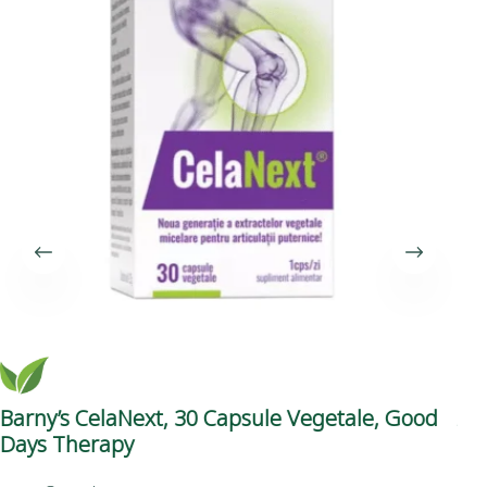
Barny’s CelaNext, 30 Capsule Vegetale, Good
As
Days Therapy