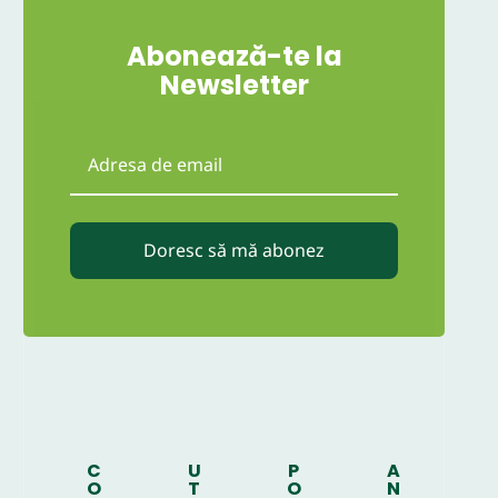
Abonează-te la
Newsletter
Doresc să mă abonez
C
U
P
A
O
T
O
N