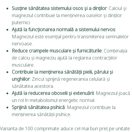
Susține sănătatea sistemului osos și a dinților
:
Calciul și
magneziul contribuie la menținerea oaselor și dinților
puternici.
Ajută la funcționarea normală a sistemului nervos
:
Magneziul este esențial pentru transmiterea semnalelor
nervoase.
Reduce crampele musculare și furnicăturile
:
Combinația
de calciu și magneziu ajută la reglarea contracțiilor
musculare.
Contribuie la menținerea sănătății pielii, părului și
unghiilor
:
Zincul sprijină regenerarea celulară și
sănătatea acestora.
Ajută la reducerea oboselii și extenuării
:
Magneziul joacă
un rol în metabolismul energetic normal.
Sprijină sănătatea psihică
:
Magneziul contribuie la
menținerea sănătății psihice.
Varianta de 100 comprimate aduce cel mai bun preț pe unitate