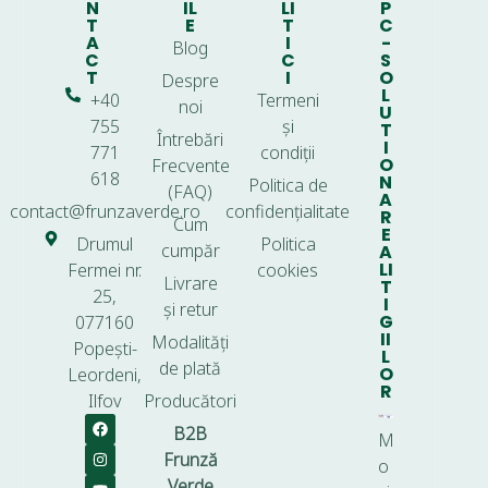
N
IL
LI
P
T
E
T
C
A
I
-
Blog
C
C
S
T
I
O
Despre
L
+40
Termeni
noi
U
755
și
T
Întrebări
I
771
condiții
O
Frecvente
618
N
Politica de
(FAQ)
A
contact@frunzaverde.ro
confidențialitate
R
Cum
E
Drumul
Politica
cumpăr
A
LI
Fermei nr.
cookies
Livrare
T
25,
I
și retur
G
077160
II
Modalități
Popești-
L
de plată
O
Leordeni,
R
Ilfov
Producători
B2B
M
Frunză
o
Verde