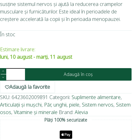
susține sistemul nervos și ajută la reducerea crampelor
musculare și furnicăturilor.
Este ideal în perioadele de
creștere accelerată la copii și în perioada menopauzei.
În stoc
Estimare livrare:
luni, 10 august - marți, 11 august
Adaugă în coș
Adaugă la favorite
SKU:
6423602009891
Categorii:
Suplimente alimentare
,
Articulații și mușchi
,
Păr, unghii, piele
,
Sistem nervos
,
Sistem
osos
,
Vitamine și minerale
Brand:
Alevia
Plăți 100% securizate