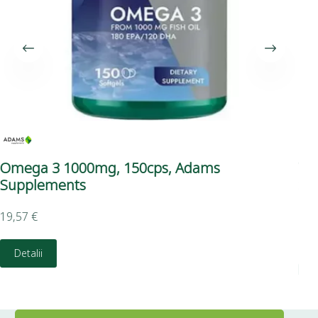
Omega 3 1000mg, 150cps, Adams
Vi
Supplements
Sp
19,57
€
6,6
Detalii