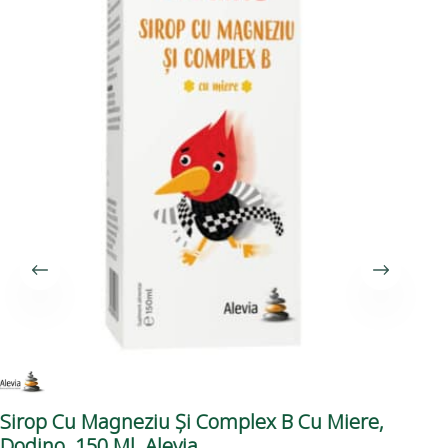
Sirop Cu Magneziu Și Complex B Cu Miere,
Ca
Dodino, 150 Ml, Alevia