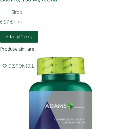
Sirop
6,8
6,57
€
7,31
€
Adaugă în coș
Produse similare
INDISPONIBIL