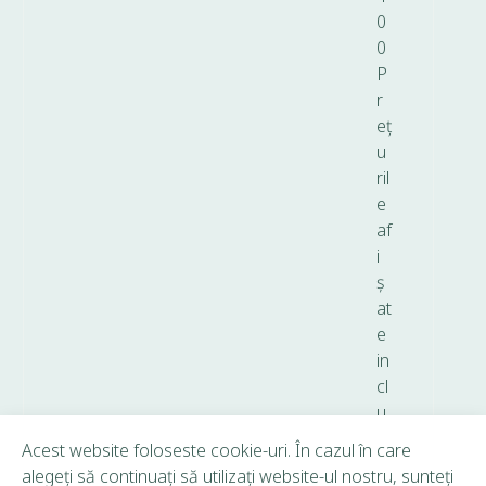
0
0
P
r
eț
u
ril
e
af
i
ș
at
e
in
cl
u
d
Acest website foloseste cookie-uri. În cazul în care
T
alegeți să continuați să utilizați website-ul nostru, sunteți