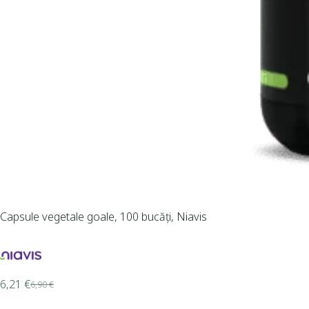
Capsule vegetale goale, 100 bucăți, Niavis
6,21
€
6,90
€