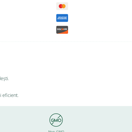
ești.
 eficient.
Non-GMO