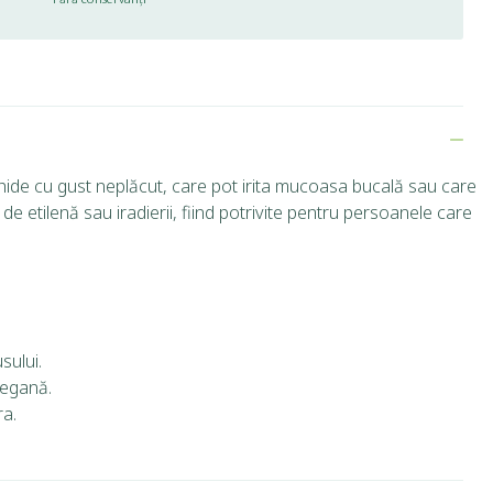
chide cu gust neplăcut, care pot irita mucoasa bucală sau care
de etilenă sau iradierii, fiind potrivite pentru persoanele care
sului.
vegană.
ra.