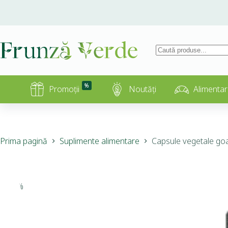
%
Promoții
Noutăți
Alimentar
Prima pagină
Suplimente alimentare
Capsule vegetale goal
-10%