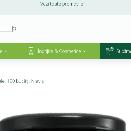
Vezi toate promoțiile
e
Îngrijire & Cosmetice
Suplim
e, 100 bucăți, Niavis