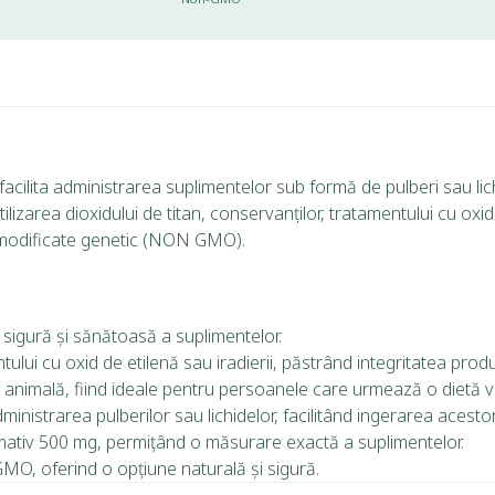
acilita administrarea suplimentelor sub formă de pulberi sau li
izarea dioxidului de titan, conservanților, tratamentului cu oxid 
 modificate genetic (NON GMO).
 sigură și sănătoasă a suplimentelor.
lui cu oxid de etilenă sau iradierii, păstrând integritatea produ
animală, fiind ideale pentru persoanele care urmează o dietă 
dministrarea pulberilor sau lichidelor, facilitând ingerarea acesto
mativ 500 mg, permițând o măsurare exactă a suplimentelor.
O, oferind o opțiune naturală și sigură.