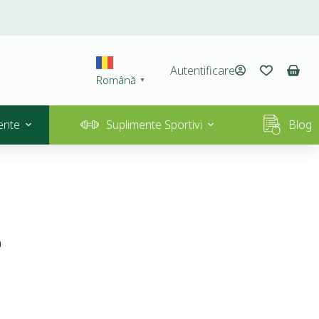
Autentificare
Română
▼
ente
Suplimente Sportivi
Blog
a