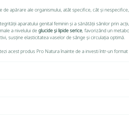
e apărare ale organismului, atât specifice, cât și nespecifice, o
tegrității aparatului genital feminin și a sănătății sânilor prin 
rmale a nivelului de
glucide și lipide serice
, favorizând un metabo
vi, susține elasticitatea vaselor de sânge și circulația optimă.
tezi acest produs Pro Natura înainte de a investi într-un format