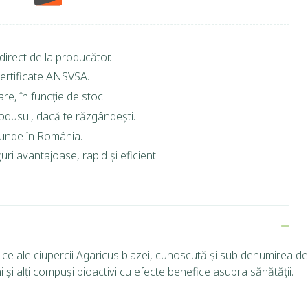
direct de la producător.
ertificate ANSVSA.
are, în funcție de stoc.
rodusul, dacă te răzgândești.
riunde în România.
ri avantajoase, rapid și eficient.
ice ale ciupercii Agaricus blazei, cunoscută și sub denumirea de
și alți compuși bioactivi cu efecte benefice asupra sănătății.