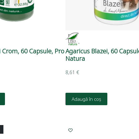
i Crom, 60 Capsule, Pro
Agaricus Blazei, 60 Capsul
Natura
8,61
€
Adaugă în coș
L