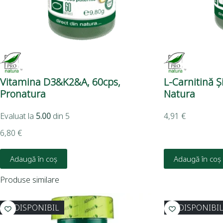
Vitamina D3&K2&A, 60cps,
L-Carnitină Ș
Pronatura
Natura
Evaluat la
5.00
din 5
4,91
€
6,80
€
Adaugă în coș
Adaugă în coș
Produse similare
INDISPONIBIL
INDISPONIBI