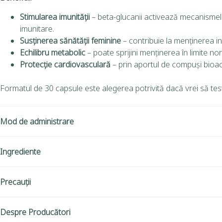
Stimularea imunității
– beta-glucanii activează mecanismele d
imunitare.
Susținerea sănătății feminine
– contribuie la menținerea in
Echilibru metabolic
– poate sprijini menținerea în limite no
Protecție cardiovasculară
– prin aportul de compuși bioacti
Formatul de 30 capsule este alegerea potrivită dacă vrei să tes
Mod de administrare
Ingrediente
Precauții
Despre Producători