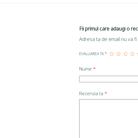
Fii primul care adaugi o re
Adresa ta de email nu va fi 
EVALUAREA TA
*
Nume
*
Recenzia ta
*