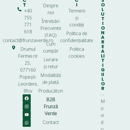
C
C
S
T
I
O
Despre
L
+40
Termeni
noi
U
755
și
T
Întrebări
I
771
condiții
O
Frecvente
618
N
Politica de
(FAQ)
A
contact@frunzaverde.ro
confidențialitate
R
Cum
E
Drumul
Politica
cumpăr
A
LI
Fermei nr.
cookies
Livrare
T
25,
I
și retur
G
077160
II
Modalități
Popești-
L
de plată
O
Leordeni,
R
Ilfov
Producători
B2B
M
Frunză
o
Verde
vi
Contact
d
o