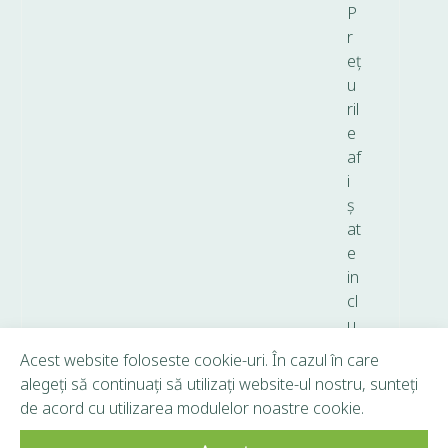
P
r
eț
u
ril
e
af
i
ș
at
e
in
cl
u
d
Acest website foloseste cookie-uri. În cazul în care
T
alegeți să continuați să utilizați website-ul nostru, sunteți
V
de acord cu utilizarea modulelor noastre cookie.
A.