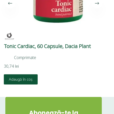
Tonic Cardiac, 60 Capsule, Dacia Plant
Gh
Bi
Comprimate
30,74
lei
50
Adaugă în coș
Abonează-te la