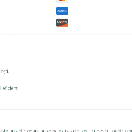
ești.
 eficient.
te un antioxidant puternic extras din roșii, cunoscut pentru mul