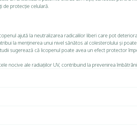
i de protecție celulară.
licopenul ajută la neutralizarea radicalilor liberi care pot deterio
tribui la menținerea unui nivel sănătos al colesterolului și poate
studii sugerează că licopenul poate avea un efect protector împot
tele nocive ale radiațiilor UV, contribuind la prevenirea îmbătr