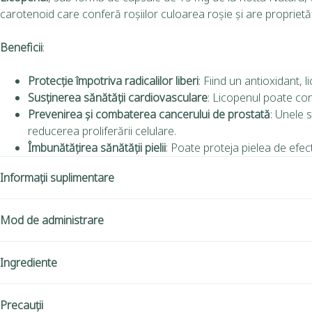
carotenoid care conferă roșiilor culoarea roșie și are proprietăț
Beneficii
:
Protecție împotriva radicalilor liberi
: Fiind un antioxidant, 
Susținerea sănătății cardiovasculare
: Licopenul poate con
Prevenirea și combaterea cancerului de prostată
: Unele 
reducerea proliferării celulare.
Îmbunătățirea sănătății pielii
: Poate proteja pielea de efec
Informații suplimentare
Mod de administrare
Ingrediente
Precauții