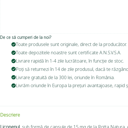
De ce să cumperi de la noi?
Toate produsele sunt originale, direct de la producător.
Toate depozitele noastre sunt certificate A.N.S.V.S.A.
Livrare rapidă în 1-4 zile lucrătoare, în funcție de stoc.
Poți să returnezi în 14 de zile produsul, dacă te răzgând
Livrare gratuită de la 300 lei, oriunde în România.
Livrăm oriunde în Europa la prețuri avantajoase, rapid și
Descriere
Licopenul
, sub formă de capsule de 15 mg de la Rotta Natura, es