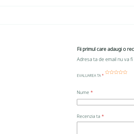
Fii primul care adaugi o re
Adresa ta de email nu va fi 
EVALUAREA TA
*
Nume
*
Recenzia ta
*