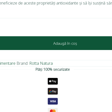
ficieze de aceste proprietăți antioxidante și să își susțină să
Adaugă în coș
limentare
Brand:
Rotta Natura
Plăți 100% securizate