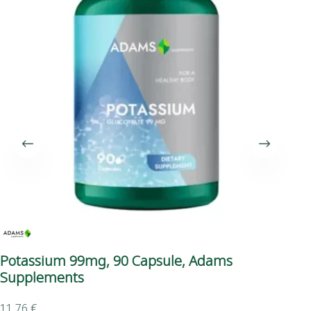
Potassium 99mg, 90 Capsule, Adams
Om
Supplements
Su
11,76
€
6,9