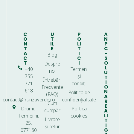
C
U
P
A
O
T
O
N
N
IL
LI
P
T
E
T
C
A
I
-
Blog
C
C
S
T
I
O
Despre
L
+40
Termeni
noi
U
755
și
T
Întrebări
I
771
condiții
O
Frecvente
618
N
Politica de
(FAQ)
A
contact@frunzaverde.ro
confidențialitate
R
Cum
E
Drumul
Politica
cumpăr
A
LI
Fermei nr.
cookies
Livrare
T
25,
I
și retur
G
077160