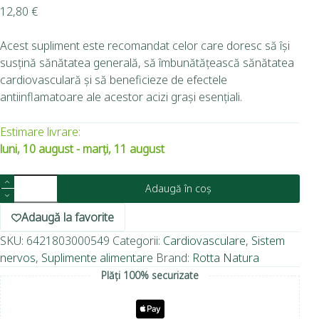
12,80
€
Acest supliment este recomandat celor care doresc să își
susțină sănătatea generală, să îmbunătățească sănătatea
cardiovasculară și să beneficieze de efectele
antiinflamatoare ale acestor acizi grași esențiali.
Estimare livrare:
luni, 10 august - marți, 11 august
Adaugă în coș
Adaugă la favorite
SKU:
6421803000549
Categorii:
Cardiovasculare
,
Sistem
nervos
,
Suplimente alimentare
Brand:
Rotta Natura
Plăți 100% securizate