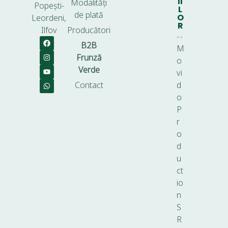
II
Modalități
Popești-
L
de plată
O
Leordeni,
R
Ilfov
Producători
B2B
M
Frunză
o
Verde
vi
Contact
d
o
P
r
o
d
u
ct
io
n
S
R