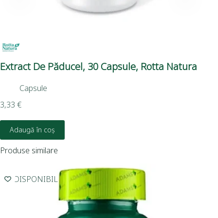
Extract De Păducel, 30 Capsule, Rotta Natura
Ur
Capsule
3,33
€
6,1
Adaugă în coș
Produse similare
INDISPONIBIL
I