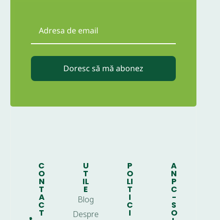
Doresc să mă abonez
C
U
P
A
O
T
O
N
N
IL
LI
P
T
E
T
C
A
I
-
Blog
C
C
S
T
I
O
Despre