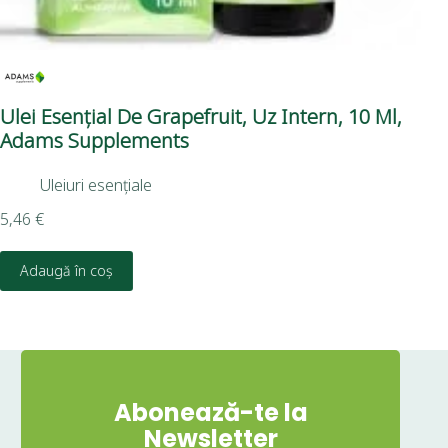
Ulei Esențial De Grapefruit, Uz Intern, 10 Ml,
Hy
Adams Supplements
Na
Uleiuri esențiale
5,46
€
10,
Adaugă în coș
D
Abonează-te la
Newsletter