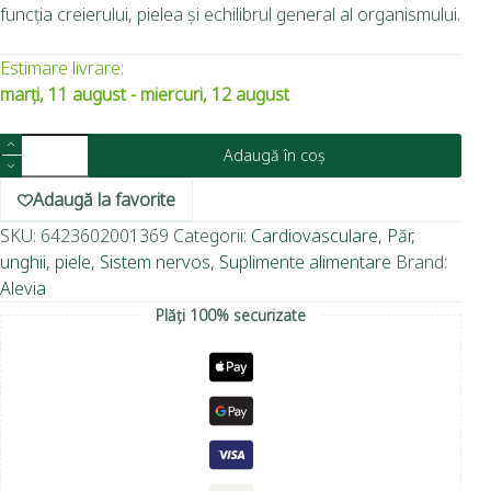
funcția creierului, pielea și echilibrul general al organismului.
Estimare livrare:
marți, 11 august - miercuri, 12 august
Adaugă în coș
Adaugă la favorite
SKU:
6423602001369
Categorii:
Cardiovasculare
,
Păr,
unghii, piele
,
Sistem nervos
,
Suplimente alimentare
Brand:
Alevia
Plăți 100% securizate