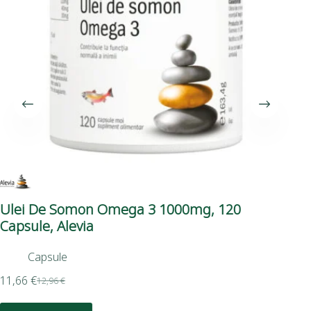
Ulei De Somon Omega 3 1000mg, 120
Om
Capsule, Alevia
Capsule
20,
11,66
€
12,96
€