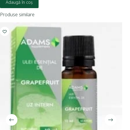
Adaugă în coș
Produse similare
I