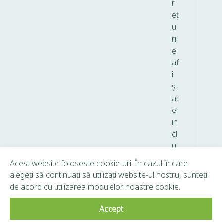
r
eț
u
ril
e
af
i
ș
at
e
in
cl
u
d
Acest website foloseste cookie-uri. În cazul în care
T
alegeți să continuați să utilizați website-ul nostru, sunteți
V
de acord cu utilizarea modulelor noastre cookie.
A.
Accept