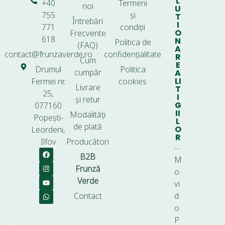
L
+40
Termeni
noi
U
755
și
T
Întrebări
I
771
condiții
O
Frecvente
618
N
Politica de
(FAQ)
A
contact@frunzaverde.ro
confidențialitate
R
Cum
E
Drumul
Politica
cumpăr
A
LI
Fermei nr.
cookies
Livrare
T
25,
I
și retur
G
077160
II
Modalități
Popești-
L
de plată
O
Leordeni,
R
Ilfov
Producători
B2B
M
Frunză
o
Verde
vi
Contact
d
o
P