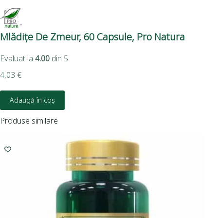
Mlădițe De Zmeur, 60 Capsule, Pro Natura
Pă
Evaluat la
4.00
din 5
11,
4,03
€
Adaugă în coș
Produse similare
I