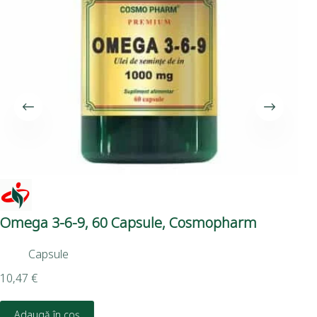
Omega 3-6-9, 60 Capsule, Cosmopharm
Om
Su
Capsule
14,
10,47
€
D
Adaugă în coș