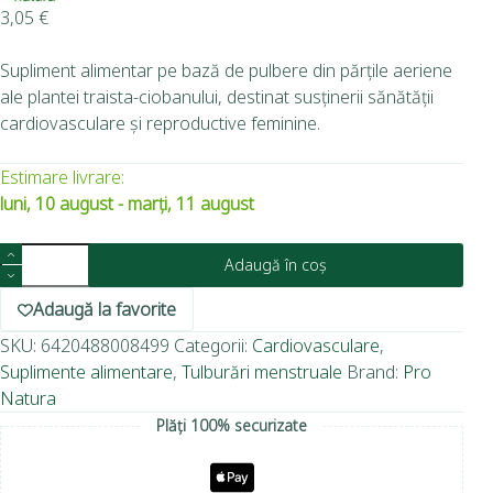
3,05
€
Supliment alimentar pe bază de pulbere din părțile aeriene
ale plantei traista-ciobanului, destinat susținerii sănătății
cardiovasculare și reproductive feminine.
Estimare livrare:
luni, 10 august - marți, 11 august
Adaugă în coș
Adaugă la favorite
SKU:
6420488008499
Categorii:
Cardiovasculare
,
Suplimente alimentare
,
Tulburări menstruale
Brand:
Pro
Natura
Plăți 100% securizate