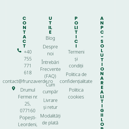
C
U
P
A
O
T
O
N
N
IL
LI
P
T
E
T
C
A
I
-
Blog
C
C
S
T
I
O
Despre
L
+40
Termeni
noi
U
755
și
T
Întrebări
I
771
condiții
O
Frecvente
618
N
Politica de
(FAQ)
A
contact@frunzaverde.ro
confidențialitate
R
Cum
E
Drumul
Politica
cumpăr
A
LI
Fermei nr.
cookies
Livrare
T
25,
I
și retur
G
077160
II
Modalități
Popești-
L
de plată
O
Leordeni,
R