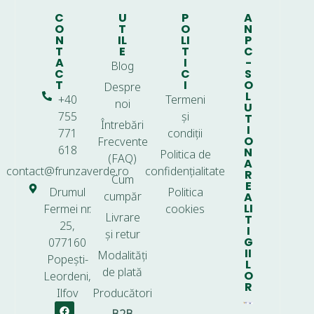
C
U
P
A
O
T
O
N
N
IL
LI
P
T
E
T
C
A
I
-
Blog
C
C
S
T
I
O
Despre
L
+40
Termeni
noi
U
755
și
T
Întrebări
I
771
condiții
O
Frecvente
618
N
Politica de
(FAQ)
A
contact@frunzaverde.ro
confidențialitate
R
Cum
E
Drumul
Politica
cumpăr
A
LI
Fermei nr.
cookies
Livrare
T
25,
I
și retur
G
077160
II
Modalități
Popești-
L
de plată
O
Leordeni,
R
Ilfov
Producători