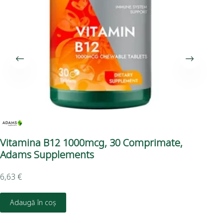
Vitamina B12 1000mcg, 30 Comprimate,
Ca
Adams Supplements
Gr
6,63
€
6,2
Adaugă în coș