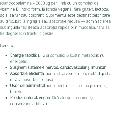
(cianocobalamină – 2000 µg per 1 ml) cu un complex de
vitamine B, într-o formulă lichidă vegană, fără gluten, lactoză,
soia, zahăr sau coloranți. Suplimentul este destinat celor care
au dificultăți la înghițire sau absorbție redusă — administrarea
sublinguală facilitează absorbția rapidă prin mucoasă, fără să
fie degradat în tractul digestiv.
Beneficii:
Energie rapidă
: B12 și complex B susțin metabolismul
energetic
Susținem sistemele nervos, cardiovascular și imunitar
Absorbție eficientă
: administrare sub limbă, evită digestia,
utilă la absorbție redusă
Ușor de administrat
: ideal pentru cei care nu pot înghiți
tablete
Produs natural, vegan
: fără alergenii comuni și
conservanți artificiali