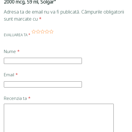
2000 mcg, 59 ml, Solgar”
Adresa ta de email nu va fi publicată.
Câmpurile obligatorii
sunt marcate cu
*
EVALUAREA TA
*
Nume
*
Email
*
Recenzia ta
*