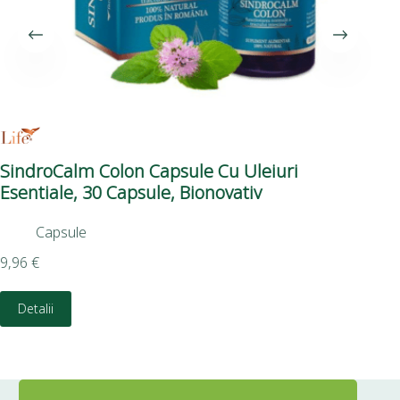
SindroCalm Colon Capsule Cu Uleiuri
Ga
Esentiale, 30 Capsule, Bionovativ
Su
Capsule
16,
9,96
€
D
Detalii