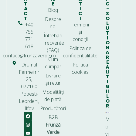
T
E
T
C
A
I
-
Blog
C
C
S
T
I
O
Despre
L
+40
Termeni
noi
U
755
și
T
Întrebări
I
771
condiții
O
Frecvente
618
N
Politica de
(FAQ)
A
contact@frunzaverde.ro
confidențialitate
R
Cum
E
Drumul
Politica
cumpăr
A
LI
Fermei nr.
cookies
Livrare
T
25,
I
și retur
G
077160
II
Modalități
Popești-
L
de plată
O
Leordeni,
R
Ilfov
Producători
B2B
M
Frunză
o
Verde
vi