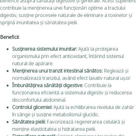
benefice asupra sănătății digestive și generale. Acest supliment
contribuie la menținerea unei funcționări optime a tractului
digestiv, susține procesele naturale de eliminare a toxinelor și
sprijină imunitatea și sănătatea pielii.
Beneficii:
Susținerea sistemului imunitar:
Ajută la protejarea
organismului prin efect antioxidant, întărind sistemul
natural de apărare.
Menținerea unui tranzit intestinal sănătos:
Reglează și
normalizează tranzitul, având efect laxativ natural ușor.
Îmbunătățirea sănătății digestive:
Contribuie la
funcționarea eficientă a sistemului digestiv și reducerea
disconfortului abdominal.
Controlul glicemiei:
Ajută la echilibrarea nivelului de zahăr
în sânge și susține metabolismul glucidic.
Sănătatea pielii:
Favorizează regenerarea celulară și
menține elasticitatea și hidratarea pielii.