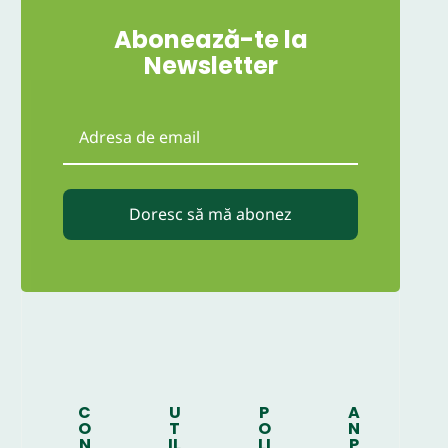
Abonează-te la
Newsletter
Doresc să mă abonez
C
U
P
A
O
T
O
N
N
IL
LI
P