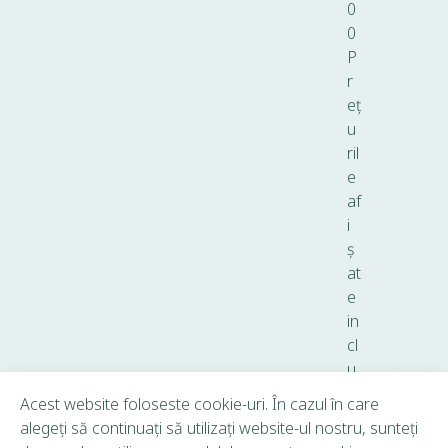
0
0
P
r
eț
u
ril
e
af
i
ș
at
e
in
cl
u
d
Acest website foloseste cookie-uri. În cazul în care
T
alegeți să continuați să utilizați website-ul nostru, sunteți
V