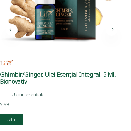
Ghimbir/Ginger, Ulei Esențial Integral, 5 Ml,
Ap
Bionovativ
Su
Uleiuri esențiale
11,
9,99
€
D
Detalii