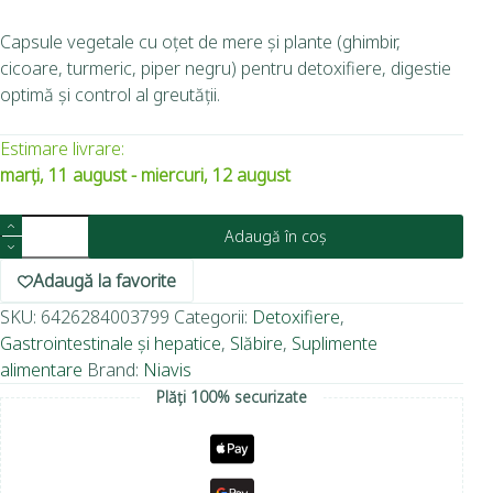
Capsule vegetale cu oțet de mere și plante (ghimbir,
cicoare, turmeric, piper negru) pentru detoxifiere, digestie
optimă și control al greutății.
Estimare livrare:
marți, 11 august - miercuri, 12 august
Adaugă în coș
Adaugă la favorite
SKU:
6426284003799
Categorii:
Detoxifiere
,
Gastrointestinale și hepatice
,
Slăbire
,
Suplimente
alimentare
Brand:
Niavis
Plăți 100% securizate