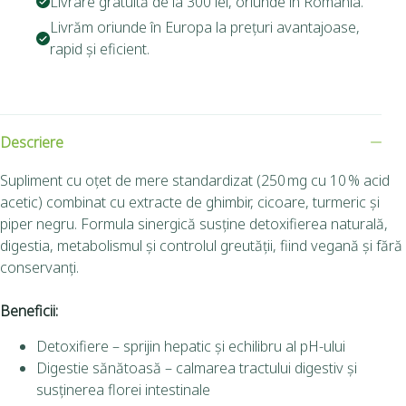
Livrare gratuită de la 300 lei, oriunde în România.
Livrăm oriunde în Europa la prețuri avantajoase,
rapid și eficient.
Descriere
Supliment cu oțet de mere standardizat (250 mg cu 10 % acid
acetic) combinat cu extracte de ghimbir, cicoare, turmeric și
piper negru. Formula sinergică susține detoxifierea naturală,
digestia, metabolismul și controlul greutății, fiind vegană și fără
conservanți.
Beneficii:
Detoxifiere – sprijin hepatic și echilibru al pH-ului
Digestie sănătoasă – calmarea tractului digestiv și
susținerea florei intestinale