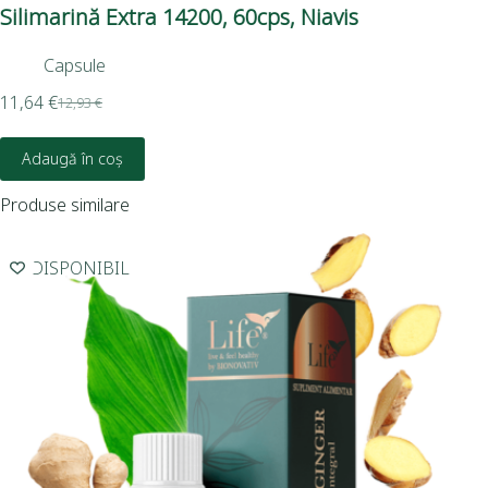
Silimarină Extra 14200, 60cps, Niavis
Luc
Nia
Capsule
11,64
€
12,93
€
5,9
Adaugă în coș
Produse similare
INDISPONIBIL
I