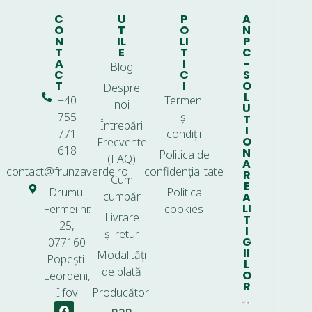
C
U
P
A
O
T
O
N
N
IL
LI
P
T
E
T
C
A
I
-
Blog
C
C
S
T
I
O
Despre
L
+40
Termeni
noi
U
755
și
T
Întrebări
I
771
condiții
O
Frecvente
618
N
Politica de
(FAQ)
A
contact@frunzaverde.ro
confidențialitate
R
Cum
E
Drumul
Politica
cumpăr
A
LI
Fermei nr.
cookies
Livrare
T
25,
I
și retur
G
077160
II
Modalități
Popești-
L
de plată
O
Leordeni,
R
Ilfov
Producători