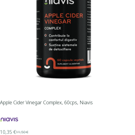
Apple Cider Vinegar Complex, 60cps, Niavis
10,35
€
11,50
€