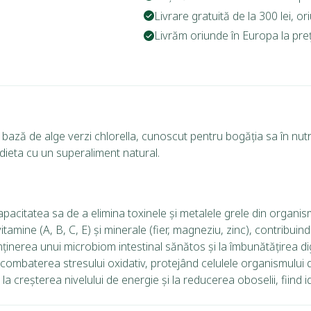
Livrare gratuită de la 300 lei, o
Livrăm oriunde în Europa la prețu
bază de alge verzi chlorella, cunoscut pentru bogăția sa în nutri
dieta cu un superaliment natural.
citatea sa de a elimina toxinele și metalele grele din organism, 
amine (A, B, C, E) și minerale (fier, magneziu, zinc), contribuind 
ținerea unui microbiom intestinal sănătos și la îmbunătățirea dige
a combaterea stresului oxidativ, protejând celulele organismului d
a creșterea nivelului de energie și la reducerea oboselii, fiind i