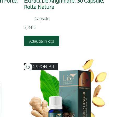
n Forte,
Extract De Anghinare, 30 Capsule,
Rotta Natura
Capsule
3,34
€
Adaugă în coș
INDISPONIBIL
I