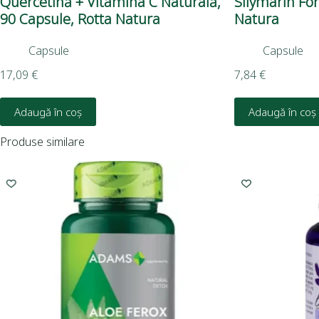
Quercetină + Vitamina C Naturală,
Silymarin For
90 Capsule, Rotta Natura
Natura
Capsule
Capsule
17,09
€
7,84
€
Adaugă în coș
Adaugă în coș
Produse similare