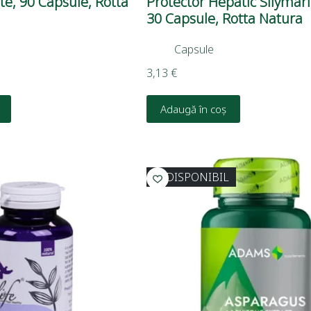
te, 90 Capsule, Rotta
Protector Hepatic Silymari
30 Capsule, Rotta Natura
Capsule
3,13
€
Adaugă în coș
INDISPONIBIL