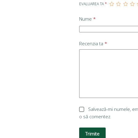
EVALUAREA TA
*
Nume
*
Recenzia ta
*
Salvează-mi numele, emai
o să comentez.
Trimite