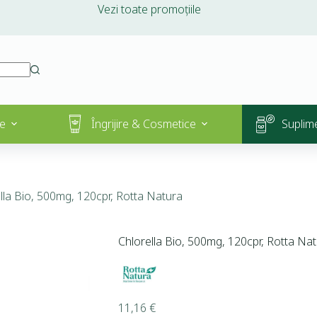
Vezi toate promoțiile
e
Îngrijire & Cosmetice
Suplim
lla Bio, 500mg, 120cpr, Rotta Natura
Chlorella Bio, 500mg, 120cpr, Rotta Na
11,16
€