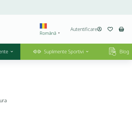
Autentificare
Română
▼
ente
Suplimente Sportivi
Blog
tura