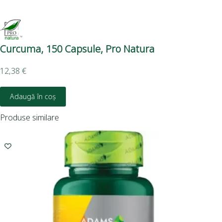
Curcuma, 150 Capsule, Pro Natura
Cu
12,38
€
3,1
Adaugă în coș
Produse similare
I