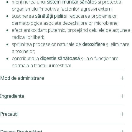
menținerea unui
sistem imunitar sănătos
și protecția
organismului împotriva factorilor agresivi externi;
susținerea
sănătății pielii
și reducerea problemelor
dermatologice asociate dezechilibrelor microbiene;
efect antioxidant puternic, protejând celulele de acțiunea
radicalilor liberi;
sprijinirea proceselor naturale de
detoxifiere
și eliminare
a toxinelor;
contribuția la
digestie sănătoasă
și la o funcționare
normală a tractului intestinal.
Mod de administrare
Ingrediente
Precauții