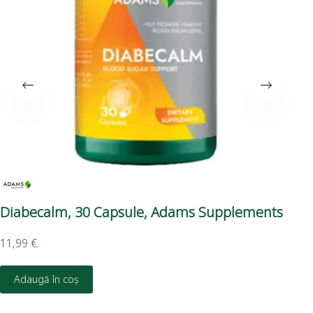
Diabecalm, 30 Capsule, Adams Supplements
Sc
Su
11,99
€
19,
Adaugă în coș
D