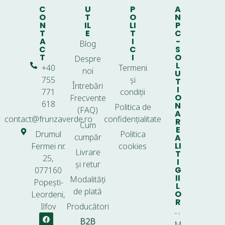
C
U
P
A
O
T
O
N
N
IL
LI
P
T
E
T
C
A
I
-
Blog
C
C
S
T
I
O
Despre
L
+40
Termeni
noi
U
755
și
T
Întrebări
I
771
condiții
O
Frecvente
618
N
Politica de
(FAQ)
A
contact@frunzaverde.ro
confidențialitate
R
Cum
E
Drumul
Politica
cumpăr
A
LI
Fermei nr.
cookies
Livrare
T
25,
I
și retur
G
077160
II
Modalități
Popești-
L
de plată
O
Leordeni,
R
Ilfov
Producători
B2B
M