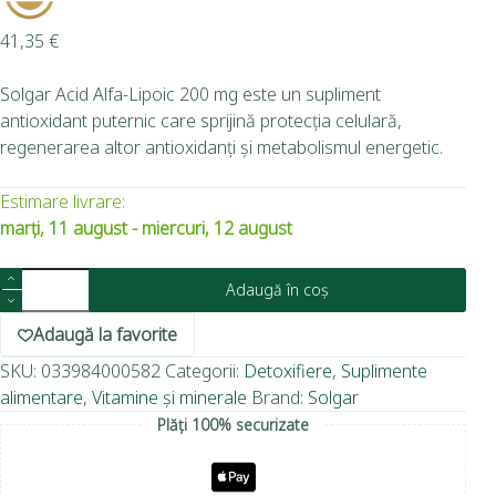
41,35
€
Solgar Acid Alfa-Lipoic 200 mg este un supliment
antioxidant puternic care sprijină protecția celulară,
regenerarea altor antioxidanți și metabolismul energetic.
Estimare livrare:
marți, 11 august - miercuri, 12 august
Adaugă în coș
Adaugă la favorite
SKU:
033984000582
Categorii:
Detoxifiere
,
Suplimente
alimentare
,
Vitamine și minerale
Brand:
Solgar
Plăți 100% securizate