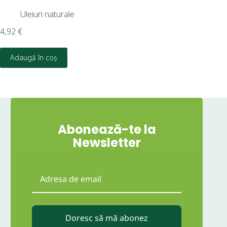
Uleiuri naturale
6,9
4,92
€
D
Adaugă în coș
Abonează-te la
Newsletter
Doresc să mă abonez