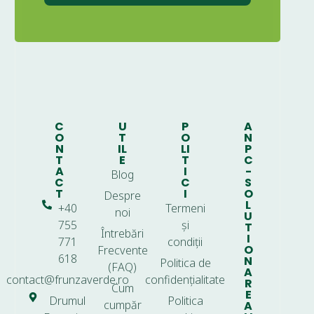
C
U
P
A
O
T
O
N
N
IL
LI
P
T
E
T
C
A
I
-
Blog
C
C
S
T
I
O
Despre
L
+40
Termeni
noi
U
755
și
T
Întrebări
I
771
condiții
O
Frecvente
618
N
Politica de
(FAQ)
A
contact@frunzaverde.ro
confidențialitate
R
Cum
E
Drumul
Politica
cumpăr
A