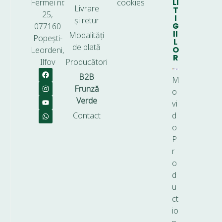
LI
Fermei nr.
cookies
Livrare
T
25,
I
și retur
G
077160
II
Modalități
Popești-
L
de plată
O
Leordeni,
R
Ilfov
Producători
B2B
M
Frunză
o
Verde
vi
Contact
d
o
P
r
o
d
u
ct
io