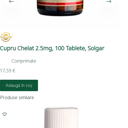
Cupru Chelat 2.5mg, 100 Tablete, Solgar
Co
So
Comprimate
17,59
€
24,
Adaugă în coș
Produse similare
I