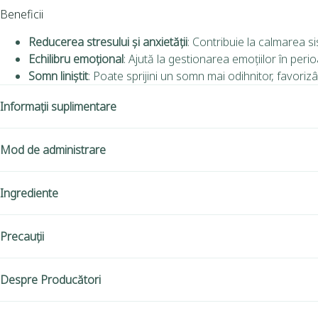
Beneficii
Reducerea stresului și anxietății
: Contribuie la calmarea s
Echilibru emoțional
: Ajută la gestionarea emoțiilor în peri
Somn liniștit
: Poate sprijini un somn mai odihnitor, favoriz
Informații suplimentare
Mod de administrare
Ingrediente
Precauții
Despre Producători