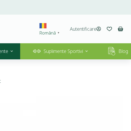
Autentificare
Română
▼
ente
Suplimente Sportivi
Blog
t