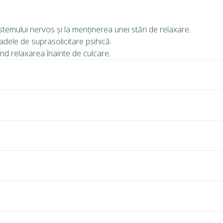
istemului nervos și la menținerea unei stări de relaxare.
oadele de suprasolicitare psihică.
ând relaxarea înainte de culcare.