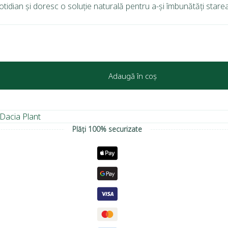
tidian și doresc o soluție naturală pentru a-și îmbunătăți stare
Adaugă în coș
Dacia Plant
Plăți 100% securizate