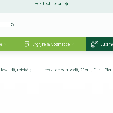
Vezi toate promoțiile
e
Îngrijire & Cosmetice
Suplim
avandă, roiniță și ulei esențial de portocală, 20buc, Dacia Plan