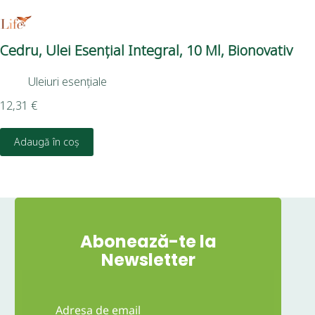
Cedru, Ulei Esențial Integral, 10 Ml, Bionovativ
Cim
Bi
Uleiuri esențiale
12,31
€
10,
Adaugă în coș
Abonează-te la
Newsletter