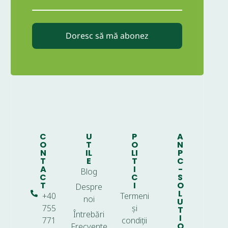
Doresc să mă abonez
C
U
P
A
O
T
O
N
N
IL
LI
P
T
E
T
C
A
I
-
Blog
C
C
S
T
I
O
Despre
L
+40
Termeni
noi
U
755
și
T
Întrebări
I
771
condiții
O
Frecvente