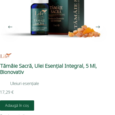
​Tămâie Sacră, Ulei Esențial Integral, 5 Ml,
Cu
Bionovativ
Ml,
Uleiuri esențiale
17,29
€
9,0
Adaugă în coș
D