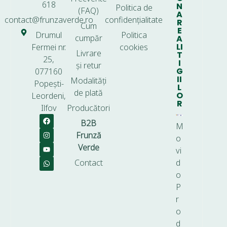
618
N
Politica de
(FAQ)
A
contact@frunzaverde.ro
confidențialitate
R
Cum
E
Drumul
Politica
cumpăr
A
LI
Fermei nr.
cookies
Livrare
T
25,
I
și retur
G
077160
II
Modalități
Popești-
L
de plată
O
Leordeni,
R
Ilfov
Producători
B2B
M
Frunză
o
Verde
vi
Contact
d
o
P
r
o
d