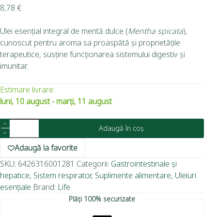
8,78
€
Ulei esențial integral de mentă dulce (
Mentha spicata
),
cunoscut pentru aroma sa proaspătă și proprietățile
terapeutice, susține funcționarea sistemului digestiv și
imunitar.
Estimare livrare:
luni, 10 august - marți, 11 august
Adaugă în coș
Adaugă la favorite
SKU:
6426316001281
Categorii:
Gastrointestinale și
hepatice
,
Sistem respirator
,
Suplimente alimentare
,
Uleiuri
esențiale
Brand:
Life
Plăți 100% securizate