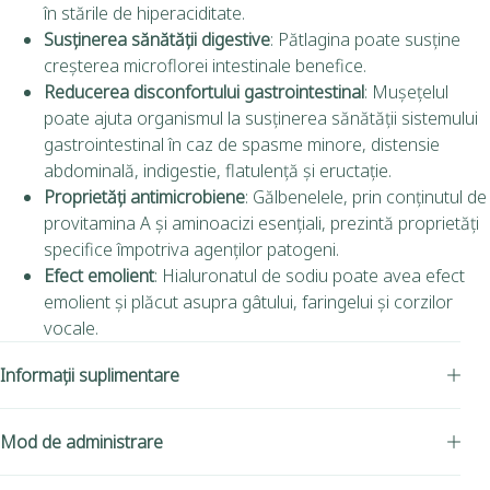
în stările de hiperaciditate.
Susținerea sănătății digestive
:
Pătlagina poate susține
creșterea microflorei intestinale benefice.
Reducerea disconfortului gastrointestinal
:
Mușețelul
poate ajuta organismul la susținerea sănătății sistemului
gastrointestinal în caz de spasme minore, distensie
abdominală, indigestie, flatulență și eructație.
Proprietăți antimicrobiene
:
Gălbenelele, prin conținutul de
provitamina A și aminoacizi esențiali, prezintă proprietăți
specifice împotriva agenților patogeni.
Efect emolient
:
Hialuronatul de sodiu poate avea efect
emolient și plăcut asupra gâtului, faringelui și corzilor
vocale.
Informații suplimentare
Mod de administrare