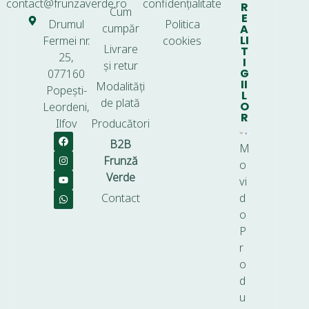
contact@frunzaverde.ro
confidențialitate
R
Cum
E
Drumul
Politica
cumpăr
A
LI
Fermei nr.
cookies
Livrare
T
25,
I
și retur
G
077160
II
Modalități
Popești-
L
de plată
O
Leordeni,
R
Ilfov
Producători
B2B
M
Frunză
o
Verde
vi
Contact
d
o
P
r
o
d
u