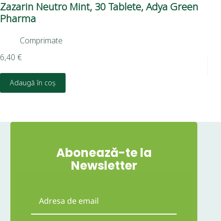
Zazarin Neutro Mint, 30 Tablete, Adya Green
Al
Pharma
Su
Comprimate
7,3
6,40
€
Adaugă în coș
Abonează-te la
Newsletter