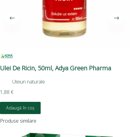
Ulei De Ricin, 50ml, Adya Green Pharma
Bi
Ph
Uleiuri naturale
1,88
€
1,0
Adaugă în coș
Produse similare