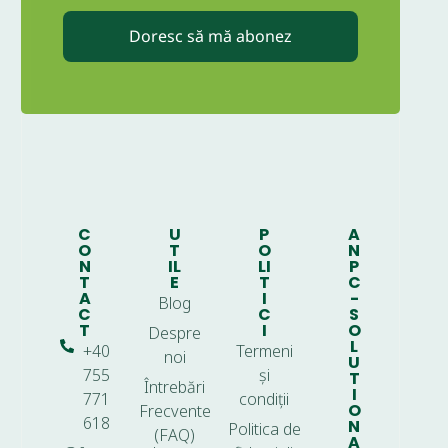
Doresc să mă abonez
C
U
P
A
O
T
O
N
N
IL
LI
P
T
E
T
C
A
I
-
Blog
C
C
S
T
I
O
Despre
L
+40
Termeni
noi
U
755
și
T
Întrebări
I
771
condiții
O
Frecvente
618
N
Politica de
(FAQ)
A