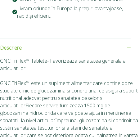
Livrăm oriunde în Europa la prețuri avantajoase,
rapid și eficient.
Descriere
GNC TriFlex™ Tablete- Favorizeaza sanatatea generala a
articulatiilor
GNC TriFlex™ este un supliment alimentar care contine doze
studiate clinic de glucozamina si condroitina, ce asigura suport
nutritional adecvat pentru sanatatea oaselor si
articulatiilor.Fiecare servire furnizeaza 1500 mg de
glocozamina hidroclorida care va poate ajuta in mentinerea
sanatatii la nivel articular.Impreuna, glucozamina si condroitina
sustin sanatatea tesuturilor si a starii de sanatate a
articulatiilor care se pot deteriora odata cu inainatrea in varsta