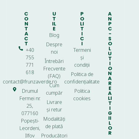
C
U
P
A
O
T
O
N
N
IL
LI
P
T
E
T
C
A
I
-
Blog
C
C
S
T
I
O
Despre
L
+40
Termeni
noi
U
755
și
T
Întrebări
I
771
condiții
O
Frecvente
618
N
Politica de
(FAQ)
A
contact@frunzaverde.ro
confidențialitate
R
Cum
E
Drumul
Politica
cumpăr
A
LI
Fermei nr.
cookies
Livrare
T
25,
I
și retur
G
077160
II
Modalități
Popești-
L
de plată
O
Leordeni,
R
Ilfov
Producători