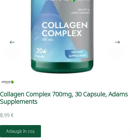
Collagen Complex 700mg, 30 Capsule, Adams
Vi
Supplements
Su
8,99
€
9,4
Adaugă în coș