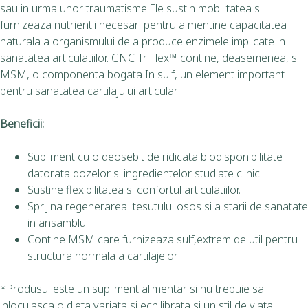
sau in urma unor traumatisme.Ele sustin mobilitatea si
furnizeaza nutrientii necesari pentru a mentine capacitatea
naturala a organismului de a produce enzimele implicate in
sanatatea articulatiilor. GNC TriFlex™ contine, deasemenea, si
MSM, o componenta bogata In sulf, un element important
pentru sanatatea cartilajului articular.
Beneficii:
Supliment cu o deosebit de ridicata biodisponibilitate
datorata dozelor si ingredientelor studiate clinic.
Sustine flexibilitatea si confortul articulatiilor.
Sprijina regenerarea tesutului osos si a starii de sanatate
in ansamblu.
Contine MSM care furnizeaza sulf,extrem de util pentru
structura normala a cartilajelor.
*Produsul este un supliment alimentar si nu trebuie sa
inlocuiasca o dieta variata si echilibrata si un stil de viata