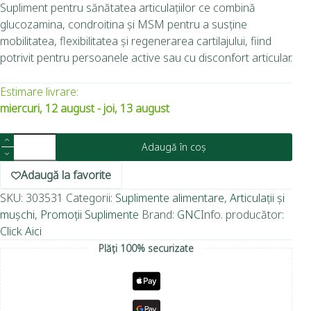
Supliment pentru sănătatea articulațiilor ce combină
glucozamina, condroitina și MSM pentru a susține
mobilitatea, flexibilitatea și regenerarea cartilajului, fiind
potrivit pentru persoanele active sau cu disconfort articular.
Estimare livrare:
miercuri, 12 august - joi, 13 august
Adaugă în coș
Adaugă la favorite
SKU:
303531
Categorii:
Suplimente alimentare
,
Articulații și
mușchi
,
Promoții Suplimente
Brand:
GNC
Info. producător:
Click Aici
Plăți 100% securizate