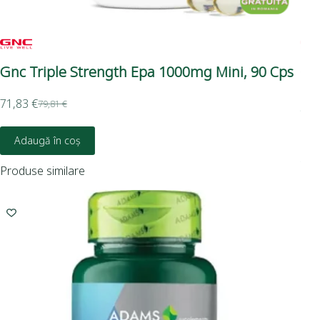
Gnc Triple Strength Epa 1000mg Mini, 90 Cps
Gn
Di
71,83
€
An
79,81
€
95,
Adaugă în coș
Produse similare