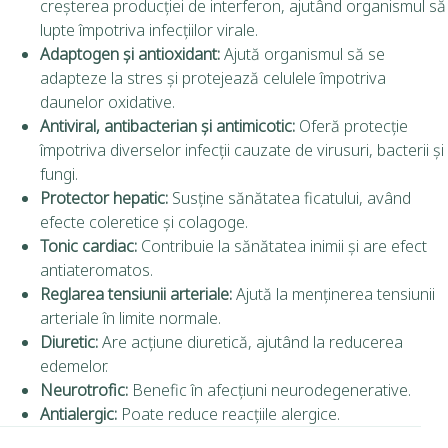
creșterea producției de interferon, ajutând organismul să
lupte împotriva infecțiilor virale.
Adaptogen și antioxidant:
Ajută organismul să se
adapteze la stres și protejează celulele împotriva
daunelor oxidative.
Antiviral, antibacterian și antimicotic:
Oferă protecție
împotriva diverselor infecții cauzate de virusuri, bacterii și
fungi.
Protector hepatic:
Susține sănătatea ficatului, având
efecte coleretice și colagoge.
Tonic cardiac:
Contribuie la sănătatea inimii și are efect
antiateromatos.
Reglarea tensiunii arteriale:
Ajută la menținerea tensiunii
arteriale în limite normale.
Diuretic:
Are acțiune diuretică, ajutând la reducerea
edemelor.
Neurotrofic:
Benefic în afecțiuni neurodegenerative.
Antialergic:
Poate reduce reacțiile alergice.