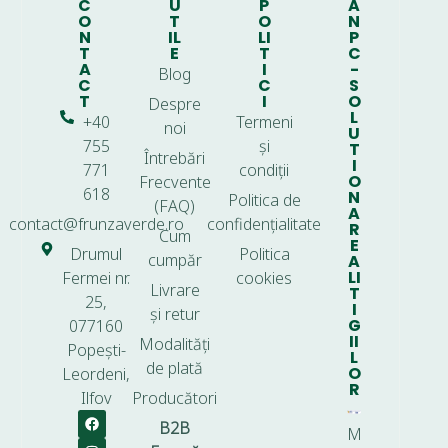
C
U
P
A
O
T
O
N
N
IL
LI
P
T
E
T
C
A
I
-
Blog
C
C
S
T
I
O
Despre
L
+40
Termeni
noi
U
755
și
T
Întrebări
I
771
condiții
O
Frecvente
618
N
Politica de
(FAQ)
A
contact@frunzaverde.ro
confidențialitate
R
Cum
E
Drumul
Politica
cumpăr
A
LI
Fermei nr.
cookies
Livrare
T
25,
I
și retur
G
077160
II
Modalități
Popești-
L
de plată
O
Leordeni,
R
Ilfov
Producători
B2B
M