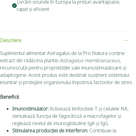
Livrăm oriunde în Europa la prețuri avantajoase,
rapid și eficient.
Descriere
Suplimentul alimentar Astragalus de la Pro Natura conține
extract din rădăcina plantei
Astragalus membranaceus
,
recunoscută pentru proprietățile sale imunostimulatoare și
adaptogene. Acest produs este destinat susținerii sistemului
imunitar și protejării organismului împotriva factorilor de stres.
Beneficii:
Imunostimulator:
Activează limfocitele T și celulele NK,
stimulează funcția de fagocitoză a macrofagelor și
reglează nivelul de imunoglobuline IgA și IgG.
Stimularea producției de interferon:
Contribuie la