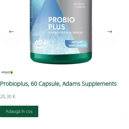
Probioplus, 60 Capsule, Adams Supplements
Am
Su
20,30
€
13,
Adaugă în coș