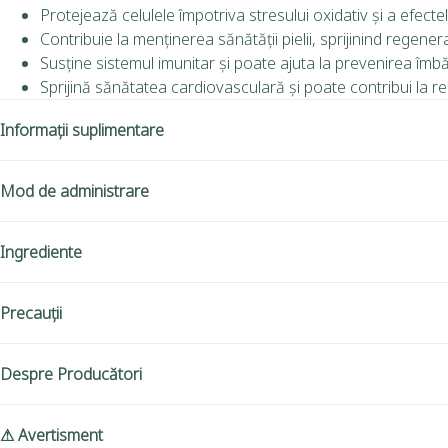
Protejează celulele împotriva stresului oxidativ și a efectelor
Contribuie la menținerea sănătății pielii, sprijinind regener
Susține sistemul imunitar și poate ajuta la prevenirea îmbă
Sprijină sănătatea cardiovasculară și poate contribui la r
Informații suplimentare
Mod de administrare
Ingrediente
Precauții
Despre Producători
⚠ Avertisment