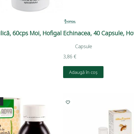
lică, 60cps Moi, Hofigal
Echinacea, 40 Capsule, Hof
Capsule
3,86
€
Adaugă în coș
L