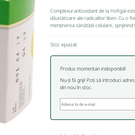
Complexul antioxidant de la Hofigal este
dăunătoare ale radicalilor liberi. Cu o f
menținerea sănătății celulare, sprijinin
Stoc epuizat
Produs momentan indisponibil!
Nu-ți fă griji! Poți să introduci adr
din nou în stoc.