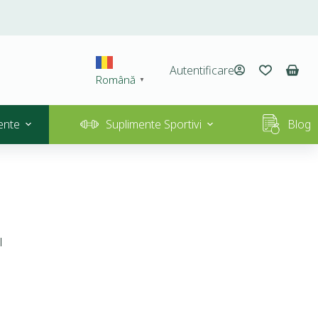
Autentificare
Română
▼
ente
Suplimente Sportivi
Blog
l