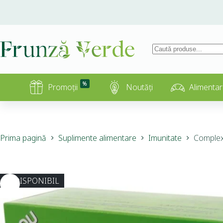
%
Promoții
Noutăți
Alimentar
Prima pagină
Suplimente alimentare
Imunitate
Complex 
INDISPONIBIL