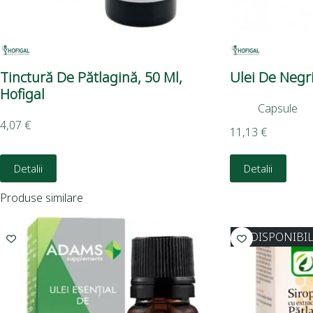
Tinctură De Pătlagină, 50 Ml,
Ulei De Negri
Hofigal
Capsule
4,07
€
11,13
€
Detalii
Detalii
Produse similare
INDISPONIBI