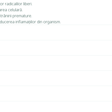
 radicalilor liberi.
area celulară.
trânirii premature.
educerea inflamațiilor din organism.