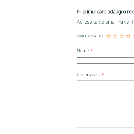
Fii primul care adaugi o re
Adresa ta de email nu va fi 
EVALUAREA TA
*
Nume
*
Recenzia ta
*