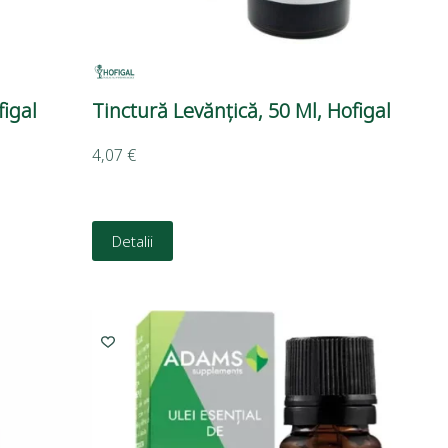
igal
Tinctură Levănțică, 50 Ml, Hofigal
4,07
€
Detalii