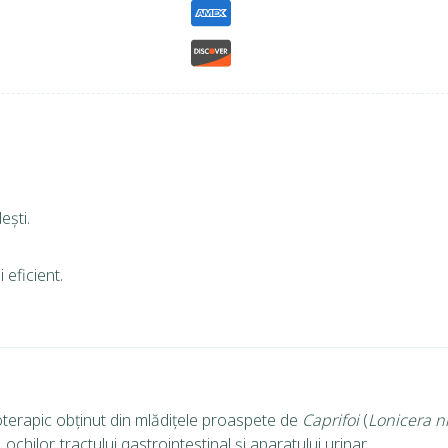
ești.
 eficient.
erapic obținut din mlădițele proaspete de
Caprifoi
(
Lonicera n
chilor, tractului gastrointestinal și aparatului urinar.