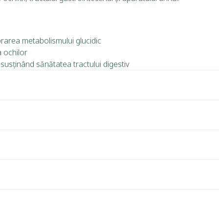
librarea metabolismului glucidic
a ochilor
 susținând sănătatea tractului digestiv