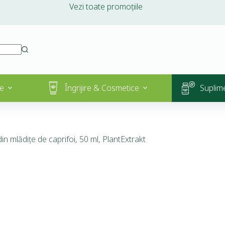
Vezi toate promoțiile
e
Îngrijire & Cosmetice
Suplim
din mlădițe de caprifoi, 50 ml, PlantExtrakt