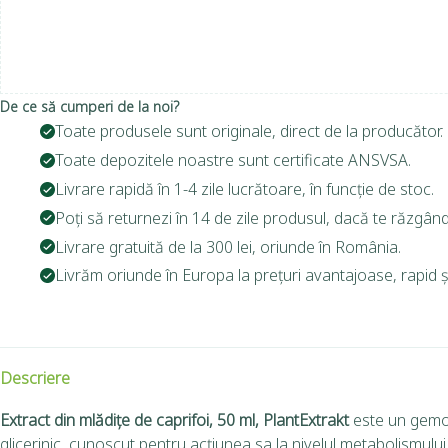
De ce să cumperi de la noi?
Toate produsele sunt originale, direct de la producător.
Toate depozitele noastre sunt certificate ANSVSA.
Livrare rapidă în 1-4 zile lucrătoare, în funcție de stoc.
Poți să returnezi în 14 de zile produsul, dacă te răzgând
Livrare gratuită de la 300 lei, oriunde în România.
Livrăm oriunde în Europa la prețuri avantajoase, rapid și
Descriere
Extract din mlădițe de caprifoi, 50 ml, PlantExtrakt
este un gemot
glicerinic, cunoscut pentru acțiunea sa la nivelul metabolismului, o