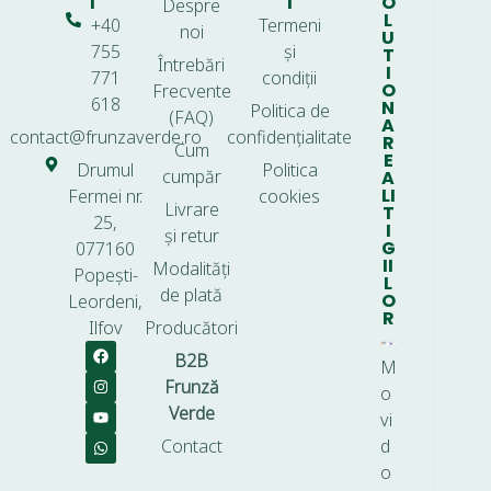
T
I
O
Despre
L
+40
Termeni
noi
U
755
și
T
Întrebări
I
771
condiții
O
Frecvente
618
N
Politica de
(FAQ)
A
contact@frunzaverde.ro
confidențialitate
R
Cum
E
Drumul
Politica
cumpăr
A
LI
Fermei nr.
cookies
Livrare
T
25,
I
și retur
G
077160
II
Modalități
Popești-
L
de plată
O
Leordeni,
R
Ilfov
Producători
B2B
M
Frunză
o
Verde
vi
Contact
d
o