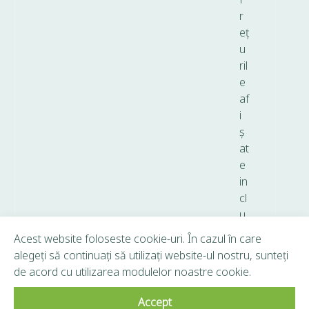
r
eț
u
ril
e
af
i
ș
at
e
in
cl
u
d
Acest website foloseste cookie-uri. În cazul în care
T
alegeți să continuați să utilizați website-ul nostru, sunteți
V
de acord cu utilizarea modulelor noastre cookie.
A.
Accept