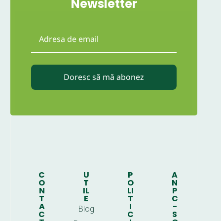
Newsletter
Doresc să mă abonez
C
U
P
A
O
T
O
N
N
IL
LI
P
T
E
T
C
A
I
-
Blog
C
C
S