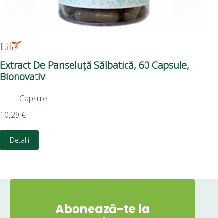
​Extract De Panseluță Sălbatică, 60 Capsule,
Bra
Bionovativ
Bi
Capsule
10,29
€
8,8
Detalii
Abonează-te la