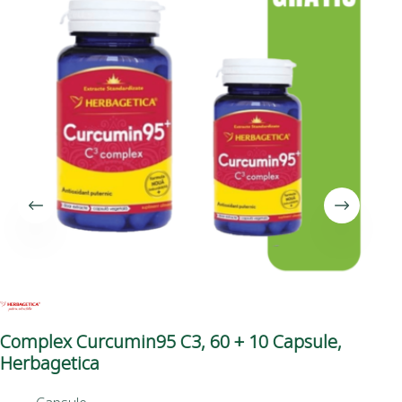
Complex Curcumin95 C3, 60 + 10 Capsule,
He
Herbagetica
17,