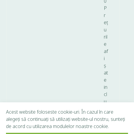
0
P
r
eț
u
ril
e
af
i
ș
at
e
in
cl
u
d
Acest website foloseste cookie-uri. În cazul în care
T
alegeți să continuați să utilizați website-ul nostru, sunteți
V
de acord cu utilizarea modulelor noastre cookie.
A.