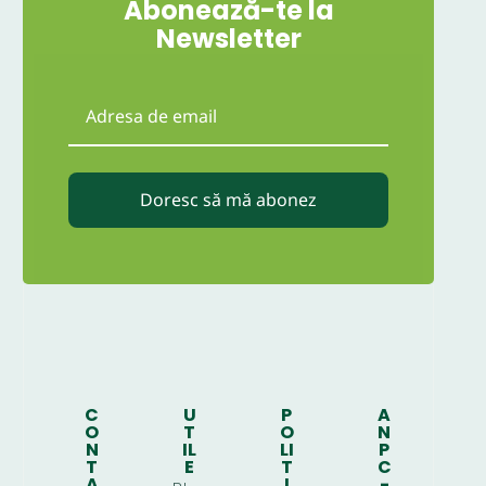
Abonează-te la
Newsletter
Doresc să mă abonez
C
U
P
A
O
T
O
N
N
IL
LI
P
T
E
T
C
A
I
-