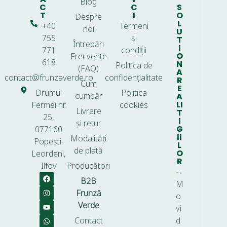
Blog
C
C
S
T
I
O
Despre
L
+40
Termeni
noi
U
755
și
T
Întrebări
I
771
condiții
O
Frecvente
618
N
Politica de
(FAQ)
A
contact@frunzaverde.ro
confidențialitate
R
Cum
E
Drumul
Politica
cumpăr
A
LI
Fermei nr.
cookies
Livrare
T
25,
I
și retur
G
077160
II
Modalități
Popești-
L
de plată
O
Leordeni,
R
Ilfov
Producători
B2B
M
Frunză
o
Verde
vi
Contact
d