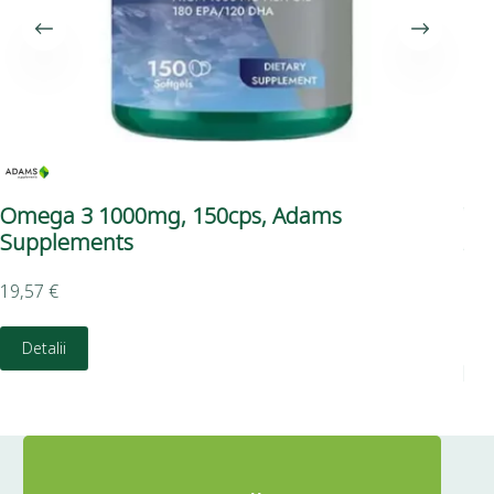
Omega 3 1000mg, 150cps, Adams
Vi
Supplements
Ad
19,57
€
13,
Detalii