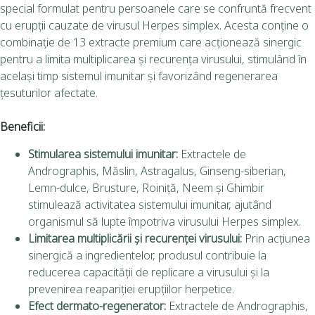
special formulat pentru persoanele care se confruntă frecvent
cu erupții cauzate de virusul Herpes simplex. Acesta conține o
combinație de 13 extracte premium care acționează sinergic
pentru a limita multiplicarea și recurența virusului, stimulând în
același timp sistemul imunitar și favorizând regenerarea
țesuturilor afectate.
Beneficii:
Stimularea sistemului imunitar:
Extractele de
Andrographis, Măslin, Astragalus, Ginseng-siberian,
Lemn-dulce, Brusture, Roiniță, Neem și Ghimbir
stimulează activitatea sistemului imunitar, ajutând
organismul să lupte împotriva virusului Herpes simplex.
Limitarea multiplicării și recurenței virusului:
Prin acțiunea
sinergică a ingredientelor, produsul contribuie la
reducerea capacității de replicare a virusului și la
prevenirea reapariției erupțiilor herpetice.
Efect dermato-regenerator:
Extractele de Andrographis,