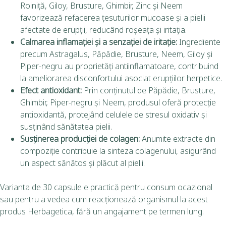
Roiniță, Giloy, Brusture, Ghimbir, Zinc și Neem
favorizează refacerea țesuturilor mucoase și a pielii
afectate de erupții, reducând roșeața și iritația.
Calmarea inflamației și a senzației de iritație:
Ingrediente
precum Astragalus, Păpădie, Brusture, Neem, Giloy și
Piper-negru au proprietăți antiinflamatoare, contribuind
la ameliorarea disconfortului asociat erupțiilor herpetice.
Efect antioxidant:
Prin conținutul de Păpădie, Brusture,
Ghimbir, Piper-negru și Neem, produsul oferă protecție
antioxidantă, protejând celulele de stresul oxidativ și
susținând sănătatea pielii.
Susținerea producției de colagen:
Anumite extracte din
compoziție contribuie la sinteza colagenului, asigurând
un aspect sănătos și plăcut al pielii.
Varianta de 30 capsule e practică pentru consum ocazional
sau pentru a vedea cum reacționează organismul la acest
produs Herbagetica, fără un angajament pe termen lung.