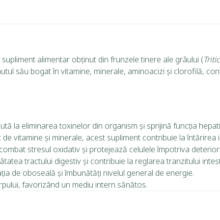
upliment alimentar obținut din frunzele tinere ale grâului (
Trit
ul său bogat în vitamine, minerale, aminoacizi și clorofilă, contr
ută la eliminarea toxinelor din organism și sprijină funcția hepat
 de vitamine și minerale, acest supliment contribuie la întărirea imu
ombat stresul oxidativ și protejează celulele împotriva deterioră
tatea tractului digestiv și contribuie la reglarea tranzitului intest
a de oboseală și îmbunătăți nivelul general de energie.
orpului, favorizând un mediu intern sănătos.