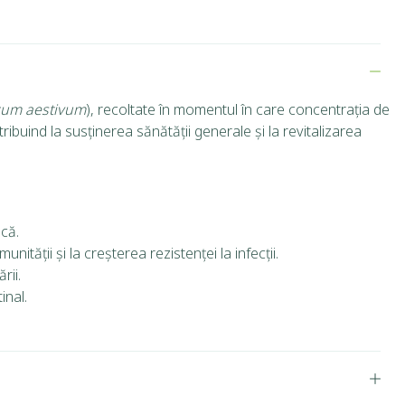
icum aestivum
), recoltate în momentul în care concentrația de
ibuind la susținerea sănătății generale și la revitalizarea
ică.
nității și la creșterea rezistenței la infecții.
rii.
inal.