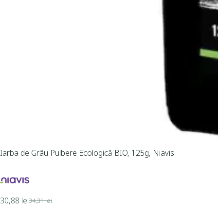
Iarba de Grâu Pulbere Ecologică BIO, 125g, Niavis
30,88
lei
34,31
lei