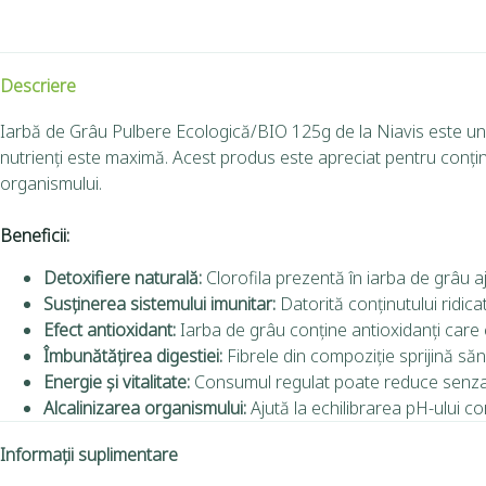
Descriere
Iarbă de Grâu Pulbere Ecologică/BIO 125g de la Niavis este un s
nutrienți este maximă.
Acest produs este apreciat pentru conținut
organismului.
Beneficii:
Detoxifiere naturală:
Clorofila prezentă în iarba de grâu aj
Susținerea sistemului imunitar:
Datorită conținutului ridicat
Efect antioxidant:
Iarba de grâu conține antioxidanți care c
Îmbunătățirea digestiei:
Fibrele din compoziție sprijină sănă
Energie și vitalitate:
Consumul regulat poate reduce senzați
Alcalinizarea organismului:
Ajută la echilibrarea pH-ului c
Informații suplimentare