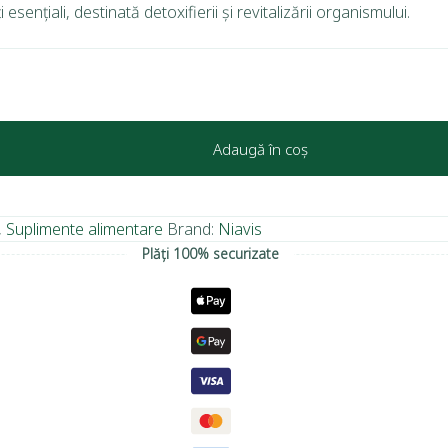
sențiali, destinată detoxifierii și revitalizării organismului.
Adaugă în coș
,
Suplimente alimentare
Brand:
Niavis
Plăți 100% securizate