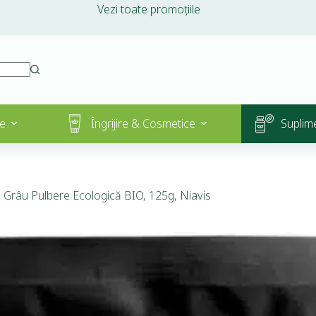
Vezi toate promoțiile
e
Îngrijire & Cosmetice
Suplim
 Grâu Pulbere Ecologică BIO, 125g, Niavis