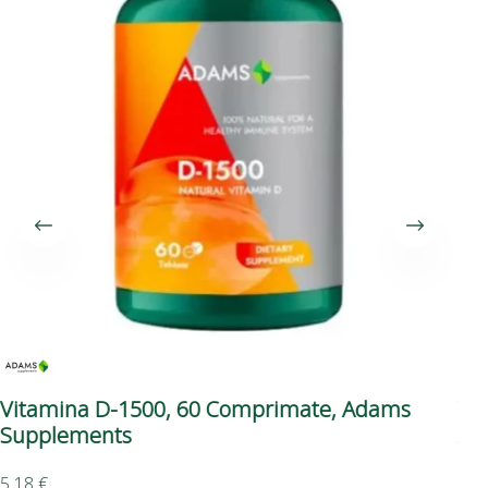
Vitamina D-1500, 60 Comprimate, Adams
Vi
Supplements
Ad
5,18
€