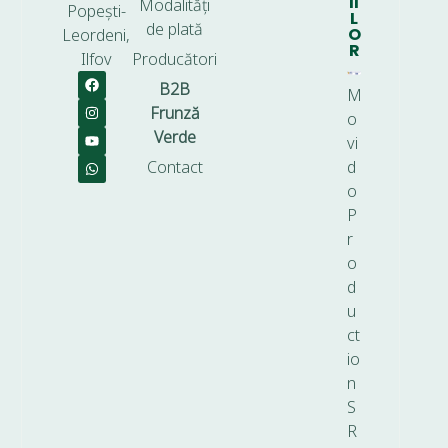
II
Modalități
Popești-
L
de plată
O
Leordeni,
R
Ilfov
Producători
B2B
M
Frunză
o
Verde
vi
Contact
d
o
P
r
o
d
u
ct
io
n
S
R