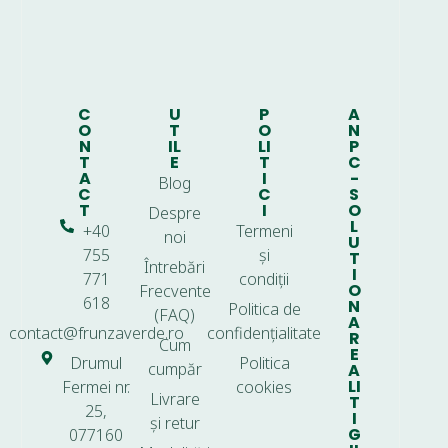
C
U
P
A
O
T
O
N
N
IL
LI
P
T
E
T
C
A
I
-
Blog
C
C
S
T
I
O
Despre
L
+40
Termeni
noi
U
755
și
T
Întrebări
I
771
condiții
O
Frecvente
618
N
Politica de
(FAQ)
A
contact@frunzaverde.ro
confidențialitate
R
Cum
E
Drumul
Politica
cumpăr
A
LI
Fermei nr.
cookies
Livrare
T
25,
I
și retur
G
077160