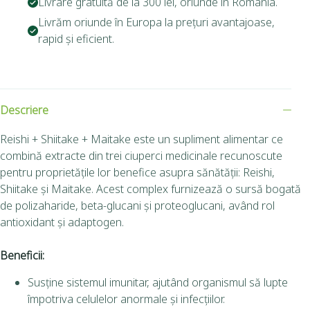
Livrare gratuită de la 300 lei, oriunde în România.
Livrăm oriunde în Europa la prețuri avantajoase,
rapid și eficient.
Descriere
Reishi + Shiitake + Maitake
este un supliment alimentar ce
combină extracte din trei ciuperci medicinale recunoscute
pentru proprietățile lor benefice asupra sănătății: Reishi,
Shiitake și Maitake. Acest complex furnizează o sursă bogată
de polizaharide, beta-glucani și proteoglucani, având rol
antioxidant și adaptogen.
Beneficii:
Susține sistemul imunitar, ajutând organismul să lupte
împotriva celulelor anormale și infecțiilor.