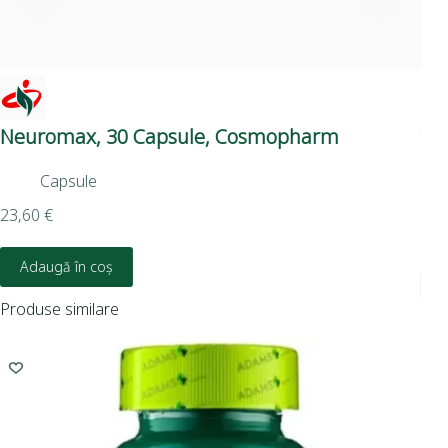
Neuromax, 30 Capsule, Cosmopharm
Vi
Co
Capsule
23,60
€
7,6
Adaugă în coș
Produse similare