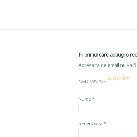
Fii primul care adaugi o r
Adresa ta de email nu va fi 
EVALUAREA TA
*
Nume
*
Recenzia ta
*