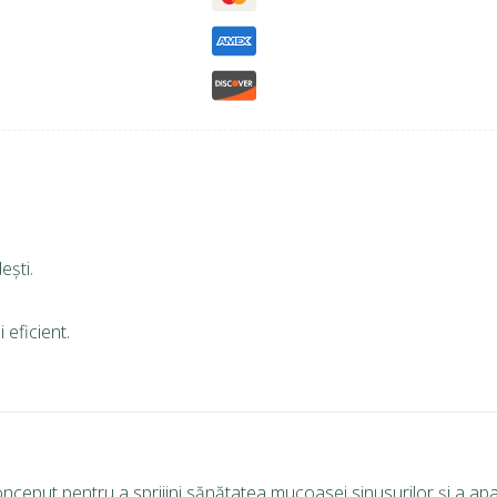
ești.
 eficient.
eput pentru a sprijini sănătatea mucoasei sinusurilor și a apa