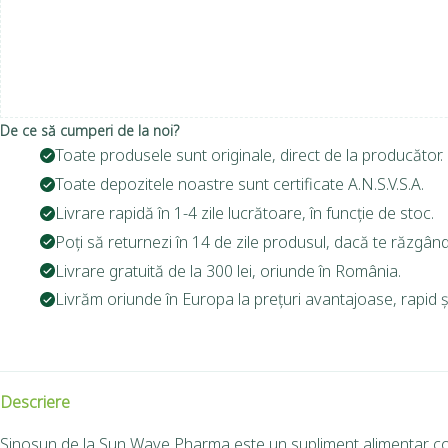
De ce să cumperi de la noi?
Toate produsele sunt originale, direct de la producător.
Toate depozitele noastre sunt certificate A.N.S.V.S.A.
Livrare rapidă în 1-4 zile lucrătoare, în funcție de stoc.
Poți să returnezi în 14 de zile produsul, dacă te răzgând
Livrare gratuită de la 300 lei, oriunde în România.
Livrăm oriunde în Europa la prețuri avantajoase, rapid și
Descriere
Sinosun de la Sun Wave Pharma este un supliment alimentar conc