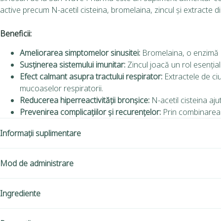
active precum N-acetil cisteina, bromelaina, zincul și extracte 
Beneficii:
Ameliorarea simptomelor sinusitei:
Bromelaina, o enzimă pr
Susținerea sistemului imunitar:
Zincul joacă un rol esențial
Efect calmant asupra tractului respirator:
Extractele de ciu
mucoaselor respiratorii.
Reducerea hiperreactivității bronșice:
N-acetil cisteina aju
Prevenirea complicațiilor și recurențelor:
Prin combinarea i
Informații suplimentare
Mod de administrare
Ingrediente