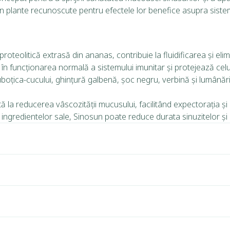
din plante recunoscute pentru efectele lor benefice asupra sistem
oteolitică extrasă din ananas, contribuie la fluidificarea și eli
 în funcționarea normală a sistemului imunitar și protejează celul
boțica-cucului, ghințură galbenă, șoc negru, verbină și lumânări
tă la reducerea vâscozității mucusului, facilitând expectorația ș
ngredientelor sale, Sinosun poate reduce durata sinuzitelor și pr