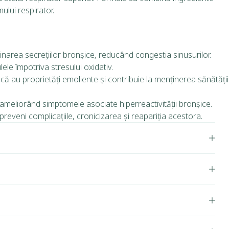
ului respirator.
minarea secrețiilor bronșice, reducând congestia sinusurilor.
ele împotriva stresului oxidativ.
că au proprietăți emoliente și contribuie la menținerea sănătății
i ameliorând simptomele asociate hiperreactivității bronșice.
eveni complicațiile, cronicizarea și reapariția acestora.