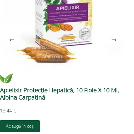
Apielixir Protecție Hepatică, 10 Fiole X 10 Ml,
Pe
Albina Carpatină
3,7
18,44
€
D
Adaugă în coș