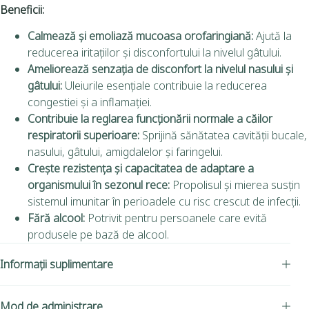
Beneficii:
Calmează și emoliază mucoasa orofaringiană:
Ajută la
reducerea iritațiilor și disconfortului la nivelul gâtului.
Ameliorează senzația de disconfort la nivelul nasului și
gâtului:
Uleiurile esențiale contribuie la reducerea
congestiei și a inflamației.
Contribuie la reglarea funcționării normale a căilor
respiratorii superioare:
Sprijină sănătatea cavității bucale,
nasului, gâtului, amigdalelor și faringelui.
Crește rezistența și capacitatea de adaptare a
organismului în sezonul rece:
Propolisul și mierea susțin
sistemul imunitar în perioadele cu risc crescut de infecții.
Fără alcool:
Potrivit pentru persoanele care evită
produsele pe bază de alcool.
Informații suplimentare
Mod de administrare