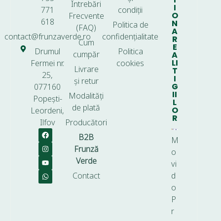
Întrebări
I
771
condiții
O
Frecvente
618
N
Politica de
(FAQ)
A
contact@frunzaverde.ro
confidențialitate
R
Cum
E
Drumul
Politica
cumpăr
A
LI
Fermei nr.
cookies
Livrare
T
25,
I
și retur
G
077160
II
Modalități
Popești-
L
de plată
O
Leordeni,
R
Ilfov
Producători
B2B
M
Frunză
o
Verde
vi
Contact
d
o
P
r