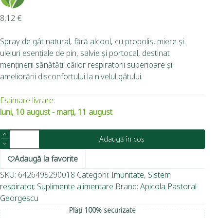
8,12
€
Spray de gât natural, fără alcool, cu propolis, miere și
uleiuri esențiale de pin, salvie și portocal, destinat
menținerii sănătății căilor respiratorii superioare și
ameliorării disconfortului la nivelul gâtului.
Estimare livrare:
luni, 10 august - marți, 11 august
Adaugă în coș
Adaugă la favorite
SKU:
6426495290018
Categorii:
Imunitate
,
Sistem
respirator
,
Suplimente alimentare
Brand:
Apicola Pastoral
Georgescu
Plăți 100% securizate