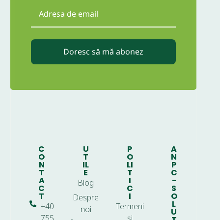
Doresc să mă abonez
C
U
P
A
O
T
O
N
N
IL
LI
P
T
E
T
C
A
I
-
Blog
C
C
S
T
I
O
Despre
L
+40
Termeni
noi
U
755
și
T