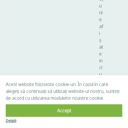
u
ril
e
af
i
ș
at
e
in
cl
u
d
Acest website foloseste cookie-uri. În cazul în care
T
alegeți să continuați să utilizați website-ul nostru, sunteți
V
de acord cu utilizarea modulelor noastre cookie.
A.
Accept
Copyright © 2026 Frunză Verde - Toate drepturile
Detalii
Clubul Frunză
rezervate.