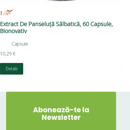
​Extract De Panseluță Sălbatică, 60 Capsule,
Ana
Bionovativ
Bi
Capsule
10,29
€
14,
Detalii
Abonează-te la
Newsletter