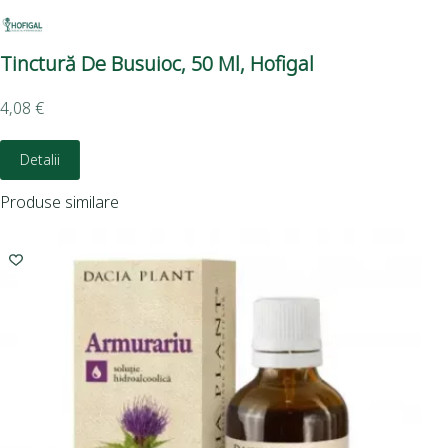
Tinctură De Busuioc, 50 Ml, Hofigal
Tin
4,08
€
4,0
Detalii
D
Produse similare