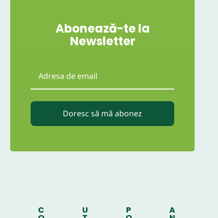
Abonează-te la
Newsletter
Doresc să mă abonez
C
U
P
A
O
T
O
N