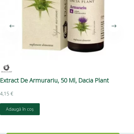
Extract De Armurariu, 50 Ml, Dacia Plant
Tin
Pl
4,15
€
4,1
Adaugă în coș