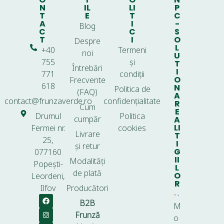
N
IL
LI
P
T
E
T
C
A
I
-
Blog
C
C
S
T
I
O
Despre
L
+40
Termeni
noi
U
755
și
T
Întrebări
I
771
condiții
O
Frecvente
618
N
Politica de
(FAQ)
A
contact@frunzaverde.ro
confidențialitate
R
Cum
E
Drumul
Politica
cumpăr
A
LI
Fermei nr.
cookies
Livrare
T
25,
I
și retur
G
077160
II
Modalități
Popești-
L
de plată
O
Leordeni,
R
Ilfov
Producători
B2B
M
Frunză
o