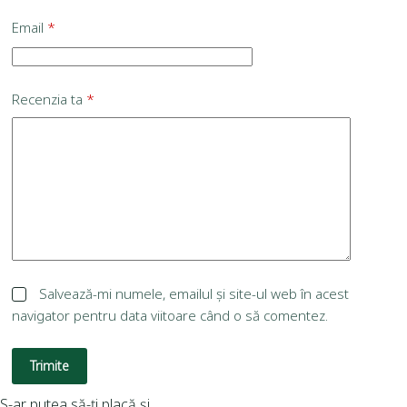
Email
*
Recenzia ta
*
Salvează-mi numele, emailul și site-ul web în acest
navigator pentru data viitoare când o să comentez.
Trimite
S-ar putea să-ți placă și…