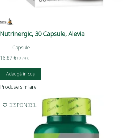
Nutrinergic, 30 Capsule, Alevia
Ca
Capsule
16,87
€
6,5
18,74
€
Adaugă în coș
Produse similare
INDISPONIBIL