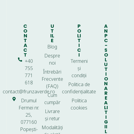
C
U
P
A
O
T
O
N
N
IL
LI
P
T
E
T
C
A
I
-
Blog
C
C
S
T
I
O
Despre
L
+40
Termeni
noi
U
755
și
T
Întrebări
I
771
condiții
O
Frecvente
618
N
Politica de
(FAQ)
A
contact@frunzaverde.ro
confidențialitate
R
Cum
E
Drumul
Politica
cumpăr
A
LI
Fermei nr.
cookies
Livrare
T
25,
I
și retur
G
077160
II
Modalități
Popești-
L