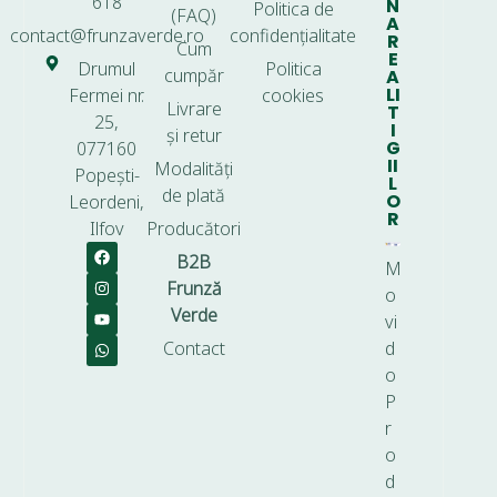
618
N
Politica de
(FAQ)
A
contact@frunzaverde.ro
confidențialitate
R
Cum
E
Drumul
Politica
cumpăr
A
LI
Fermei nr.
cookies
Livrare
T
25,
I
și retur
G
077160
II
Modalități
Popești-
L
de plată
O
Leordeni,
R
Ilfov
Producători
B2B
M
Frunză
o
Verde
vi
Contact
d
o
P
r
o
d