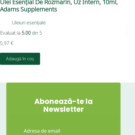
Ulei Esențial De Rozmarin, Uz Intern, 10ml,
Ac
Adams Supplements
7,9
Uleiuri esențiale
Evaluat la
5.00
din 5
5,97
€
Adaugă în coș
Abonează-te la
Newsletter