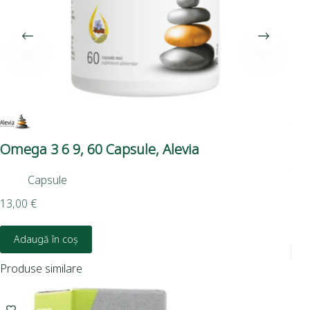
Omega 3 6 9, 60 Capsule, Alevia
Sp
Ale
Capsule
13,00
€
9,7
Adaugă în coș
Produse similare