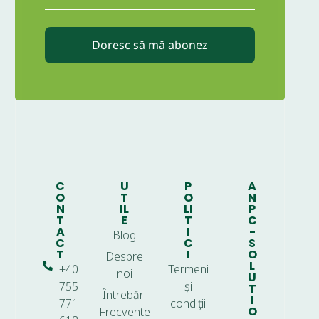
Doresc să mă abonez
C
U
P
A
O
T
O
N
N
IL
LI
P
T
E
T
C
A
I
-
Blog
C
C
S
T
I
O
Despre
L
+40
Termeni
noi
U
755
și
T
Întrebări
I
771
condiții
O
Frecvente