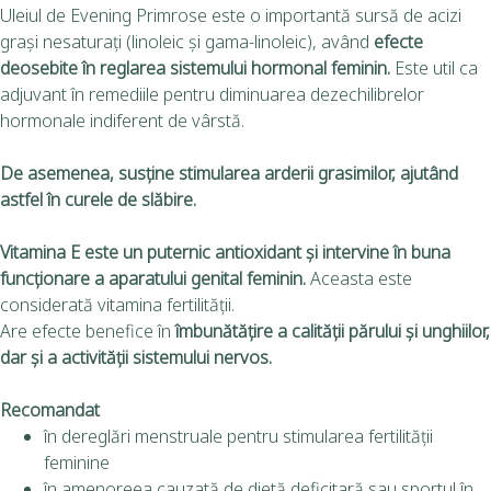
Uleiul de Evening Primrose este o importantă sursă de acizi
grași nesaturați (linoleic și gama-linoleic), având
efecte
deosebite în reglarea sistemului hormonal feminin.
Este util ca
adjuvant în remediile pentru diminuarea dezechilibrelor
hormonale indiferent de vârstă.
De asemenea, susține stimularea arderii grasimilor, ajutând
astfel în curele de slăbire.
Vitamina E este un puternic antioxidant și intervine în buna
funcționare a aparatului genital feminin.
Aceasta este
considerată vitamina fertilității.
Are efecte benefice în
îmbunătățire a calității părului și unghiilor,
dar și a activității sistemului nervos.
Recomandat
în dereglări menstruale pentru stimularea fertilității
feminine
în amenoreea cauzată de dietă deficitară sau sportul în