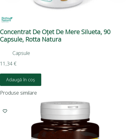
Concentrat De Oțet De Mere Silueta, 90
Pa
Capsule, Rotta Natura
Ca
Capsule
11,34
€
16,
Adaugă în coș
Produse similare
I