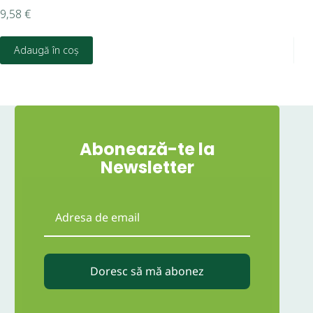
9,58
€
2,6
Adaugă în coș
D
Abonează-te la
Newsletter
Doresc să mă abonez