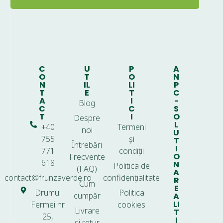
C
U
P
A
O
T
O
N
N
IL
LI
P
T
E
T
C
A
I
-
Blog
C
C
S
T
I
O
Despre
L
+40
Termeni
noi
U
755
și
T
Întrebări
I
771
condiții
O
Frecvente
618
N
Politica de
(FAQ)
A
contact@frunzaverde.ro
confidențialitate
R
Cum
E
Drumul
Politica
cumpăr
A
LI
Fermei nr.
cookies
Livrare
T
25,
I
și retur