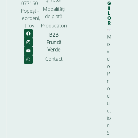
G
077160
II
Modalități
Popești-
L
de plată
O
Leordeni,
R
Ilfov
Producători
B2B
M
Frunză
o
Verde
vi
Contact
d
o
P
r
o
d
u
ct
io
n
S