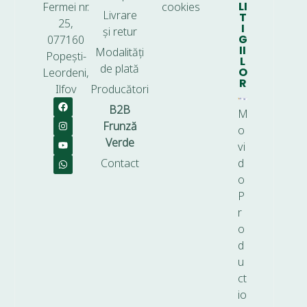
LI
Fermei nr.
cookies
Livrare
T
25,
I
și retur
G
077160
II
Modalități
Popești-
L
de plată
O
Leordeni,
R
Ilfov
Producători
B2B
M
Frunză
o
Verde
vi
Contact
d
o
P
r
o
d
u
ct
io