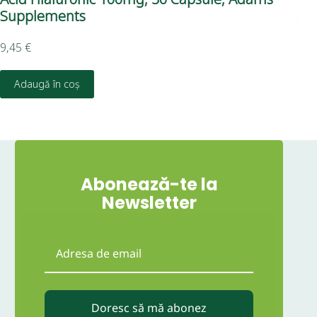
Supplements
Ad
9,45
€
Eva
Adaugă în coș
5,9
Abonează-te la
Newsletter
Doresc să mă abonez