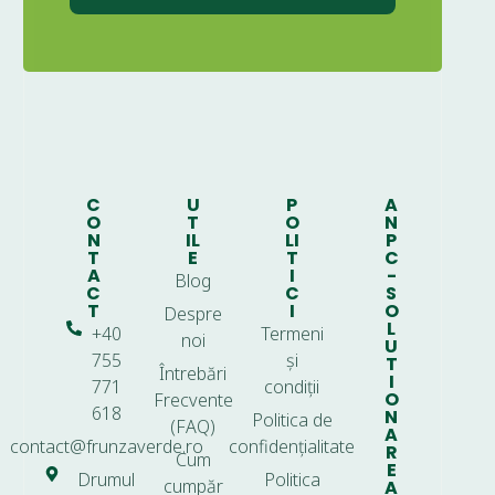
C
U
P
A
O
T
O
N
N
IL
LI
P
T
E
T
C
A
I
-
Blog
C
C
S
T
I
O
Despre
L
+40
Termeni
noi
U
755
și
T
Întrebări
I
771
condiții
O
Frecvente
618
N
Politica de
(FAQ)
A
contact@frunzaverde.ro
confidențialitate
R
Cum
E
Drumul
Politica
cumpăr
A