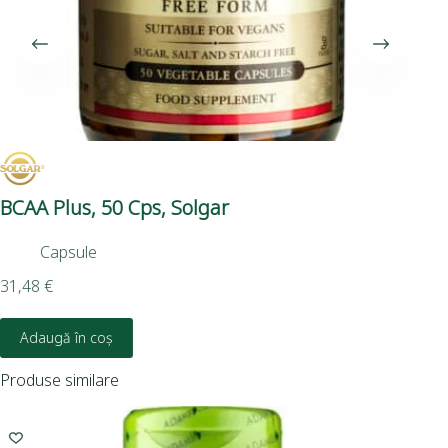
BCAA Plus, 50 Cps, Solgar
Cu
So
Capsule
31,48
€
54,
Adaugă în coș
D
Produse similare