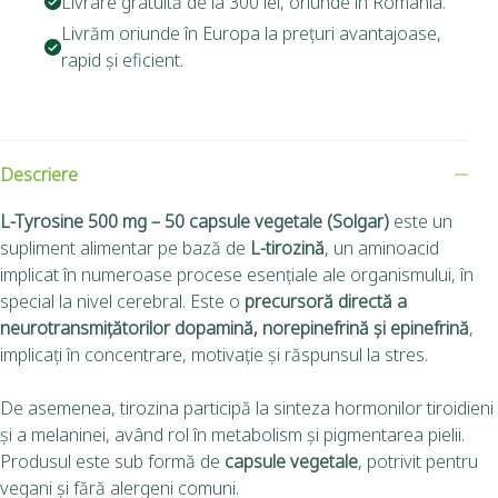
Livrare gratuită de la 300 lei, oriunde în România.
Livrăm oriunde în Europa la prețuri avantajoase,
rapid și eficient.
Descriere
L-Tyrosine 500 mg – 50 capsule vegetale (Solgar)
este un
supliment alimentar pe bază de
L-tirozină
, un aminoacid
implicat în numeroase procese esențiale ale organismului, în
special la nivel cerebral. Este o
precursoră directă a
neurotransmițătorilor dopamină, norepinefrină și epinefrină
,
implicați în concentrare, motivație și răspunsul la stres.
De asemenea, tirozina participă la sinteza hormonilor tiroidieni
și a melaninei, având rol în metabolism și pigmentarea pielii.
Produsul este sub formă de
capsule vegetale
, potrivit pentru
vegani și fără alergeni comuni.