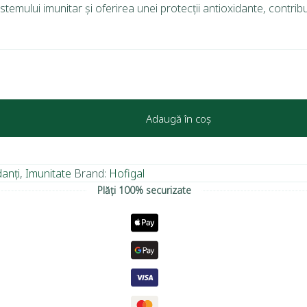
emului imunitar și oferirea unei protecții antioxidante, contribu
Adaugă în coș
danți
,
Imunitate
Brand:
Hofigal
Plăți 100% securizate