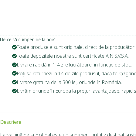
De ce să cumperi de la noi?
Toate produsele sunt originale, direct de la producător.
Toate depozitele noastre sunt certificate A.N.S.V.S.A.
Livrare rapidă în 1-4 zile lucrătoare, în funcție de stoc.
Poți să returnezi în 14 de zile produsul, dacă te răzgând
Livrare gratuită de la 300 lei, oriunde în România.
Livrăm oriunde în Europa la prețuri avantajoase, rapid și
Descriere
Larvalbină de la Hofigal este un supliment nutritiv destinat susțin