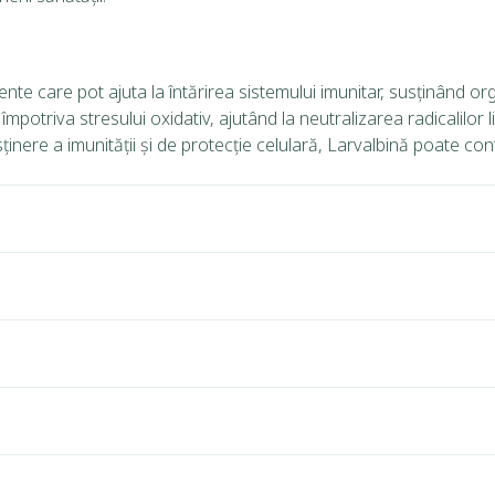
ente care pot ajuta la întărirea sistemului imunitar, susținând or
 împotriva stresului oxidativ, ajutând la neutralizarea radicalilor
sținere a imunității și de protecție celulară, Larvalbină poate cont