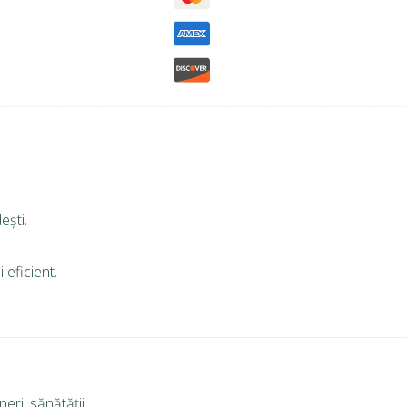
ești.
 eficient.
erii sănătății.