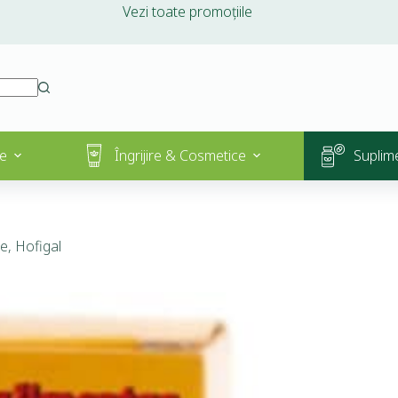
Vezi toate promoțiile
e
Îngrijire & Cosmetice
Suplim
e, Hofigal