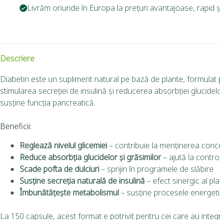
Livrăm oriunde în Europa la prețuri avantajoase, rapid și
Descriere
Diabetin este un supliment natural pe bază de plante, formulat p
stimularea secreției de insulină și reducerea absorbției glucidelor
susține funcția pancreatică.
Beneficii:
Reglează nivelul glicemiei
– contribuie la menținerea conce
Reduce absorbția glucidelor și grăsimilor
– ajută la controlu
Scade pofta de dulciuri
– sprijin în programele de slăbire
Susține secreția naturală de insulină
– efect sinergic al pl
Îmbunătățește metabolismul
– susține procesele energetic
La 150 capsule, acest format e potrivit pentru cei care au inte