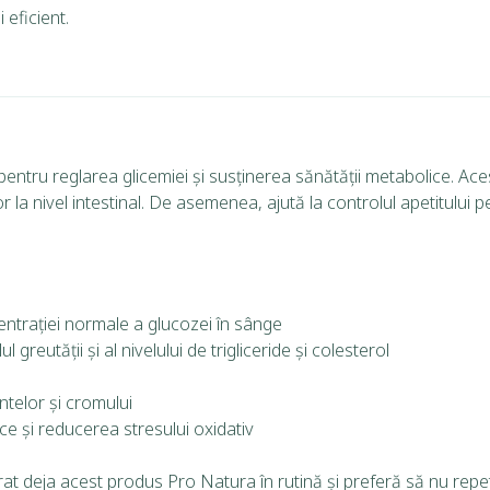
 eficient.
entru reglarea glicemiei și susținerea sănătății metabolice. Ace
 la nivel intestinal. De asemenea, ajută la controlul apetitului pen
ntrației normale a glucozei în sânge
l greutății și al nivelului de trigliceride și colesterol
antelor și cromului
e și reducerea stresului oxidativ
grat deja acest produs Pro Natura în rutină și preferă să nu re