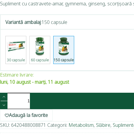
Supliment cu castravete-amar, gymnema, ginseng, scorțișoară și c
Variantă ambalaj
:
150 capsule
30 capsule
60 capsule
150 capsule
Estimare livrare:
luni, 10 august - marți, 11 august
Adaugă la favorite
SKU:
6420488008871
Categorii:
Metabolism
,
Slăbire
,
Supliment