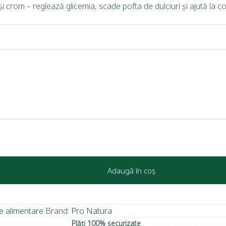
rom – reglează glicemia, scade pofta de dulciuri și ajută la cont
Adaugă în coș
e alimentare
Brand:
Pro Natura
Plăți 100% securizate