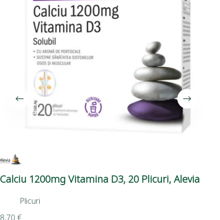
Calciu 1200mg Vitamina D3, 20 Plicuri, Alevia
Nut
Plicuri
8,70
€
16,