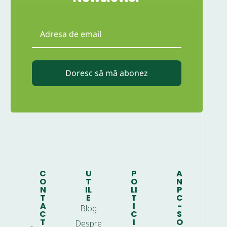
Doresc să mă abonez
C
U
P
A
O
T
O
N
N
IL
LI
P
T
E
T
C
A
I
-
Blog
C
C
S
T
I
O
Despre