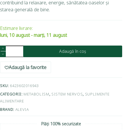
contribuind la relaxare, energie, sănătatea oaselor și
starea generală de bine.
Estimare livrare:
luni, 10 august - marți, 11 august
Adaugă în coș
Adaugă la favorite
SKU:
6423602016943
CATEGORII:
METABOLISM
,
SISTEM NERVOS
,
SUPLIMENTE
ALIMENTARE
BRAND:
ALEVIA
Plăți 100% securizate