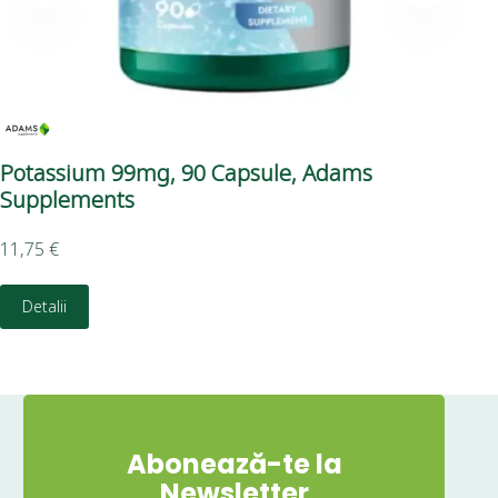
Potassium 99mg, 90 Capsule, Adams
Ex
Supplements
Su
11,75
€
6,2
Detalii
D
Abonează-te la
Newsletter