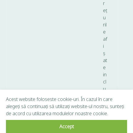
r
eț
u
ril
e
af
i
ș
at
e
in
cl
u
d
Acest website foloseste cookie-uri. În cazul în care
T
alegeți să continuați să utilizați website-ul nostru, sunteți
V
de acord cu utilizarea modulelor noastre cookie.
A.
Accept