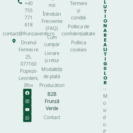
L
+40
Termeni
noi
U
755
și
T
Întrebări
I
771
condiții
O
Frecvente
618
N
Politica de
(FAQ)
A
contact@frunzaverde.ro
confidențialitate
R
Cum
E
Drumul
Politica
cumpăr
A
LI
Fermei nr.
cookies
Livrare
T
25,
I
și retur
G
077160
II
Modalități
Popești-
L
de plată
O
Leordeni,
R
Ilfov
Producători
B2B
M
Frunză
o
Verde
vi
Contact
d
o
P