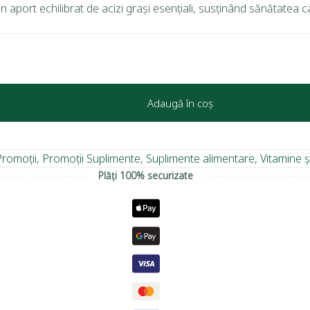
rt echilibrat de acizi grași esențiali, susținând sănătatea card
Adaugă în coș
Promoții
,
Promoții Suplimente
,
Suplimente alimentare
,
Vitamine ș
Plăți 100% securizate