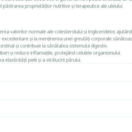
păstrarea proprietăților nutritive și terapeutice ale uleiului.
rea valorilor normale ale colesterolului și trigliceridelor, ajut
r excedentare și la menținerea unei greutăți corporale sănătoas
stinal și contribuie la sănătatea sistemului digestiv.
iberi și reduce inflamațiile, protejând celulele organismului.
lasticității pielii și a strălucirii părului.