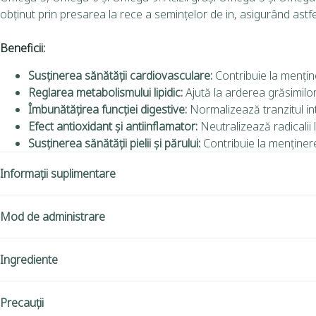
obținut prin presarea la rece a semințelor de in, asigurând astfel 
Beneficii:
Susținerea sănătății cardiovasculare:
Contribuie la menține
Reglarea metabolismului lipidic:
Ajută la arderea grăsimilo
Îmbunătățirea funcției digestive:
Normalizează tranzitul inte
Efect antioxidant și antiinflamator:
Neutralizează radicalii l
Susținerea sănătății pielii și părului:
Contribuie la menținerea e
Informații suplimentare
Mod de administrare
Ingrediente
Precauții