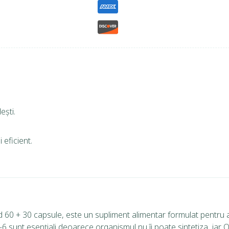
ești.
 eficient.
+ 30 capsule, este un supliment alimentar formulat pentru a fu
sunt esențiali deoarece organismul nu îi poate sintetiza, iar 