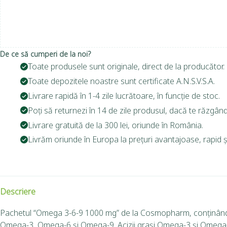
De ce să cumperi de la noi?
Toate produsele sunt originale, direct de la producător.
Toate depozitele noastre sunt certificate A.N.S.V.S.A.
Livrare rapidă în 1-4 zile lucrătoare, în funcție de stoc.
Poți să returnezi în 14 de zile produsul, dacă te răzgând
Livrare gratuită de la 300 lei, oriunde în România.
Livrăm oriunde în Europa la prețuri avantajoase, rapid și
Descriere
Pachetul “Omega 3-6-9 1000 mg” de la Cosmopharm, conținând 60 
Omega-3, Omega-6 și Omega-9. Acizii grași Omega-3 și Omega-6 