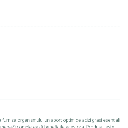
rniza organismului un aport optim de acizi grași esențiali
Omega-9 completează beneficiile acestora. Produsul este