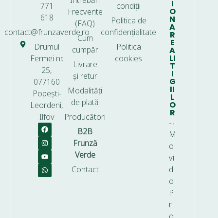
Întrebări
I
771
condiții
O
Frecvente
618
N
Politica de
(FAQ)
A
contact@frunzaverde.ro
confidențialitate
R
Cum
E
Drumul
Politica
cumpăr
A
LI
Fermei nr.
cookies
Livrare
T
25,
I
și retur
G
077160
II
Modalități
Popești-
L
de plată
O
Leordeni,
R
Ilfov
Producători
B2B
M
Frunză
o
Verde
vi
Contact
d
o
P
r
o