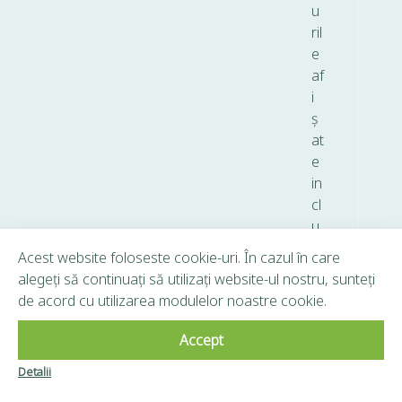
u
ril
e
af
i
ș
at
e
in
cl
u
d
Acest website foloseste cookie-uri. În cazul în care
T
alegeți să continuați să utilizați website-ul nostru, sunteți
V
de acord cu utilizarea modulelor noastre cookie.
A.
Accept
Copyright © 2026 Frunză Verde - Toate drepturile
Detalii
Clubul Frunză
rezervate.