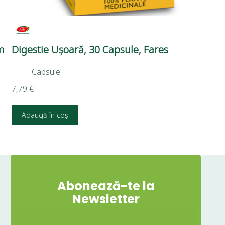
Digestie Ușoară, 30 Capsule, Fares
So
Capsule
7,79
€
4,
Adaugă în coș
Abonează-te la
Newsletter