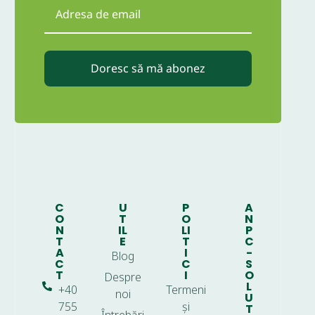
Doresc să mă abonez
C
U
P
A
O
T
O
N
N
IL
LI
P
T
E
T
C
A
I
-
Blog
C
C
S
T
I
O
Despre
L
+40
Termeni
noi
U
755
și
T