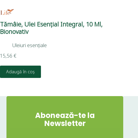
Tămâie, Ulei Esențial Integral, 10 Ml,
Sa
Bionovativ
Su
Uleiuri esențiale
12,
15,56
€
D
Adaugă în coș
Abonează-te la
Newsletter