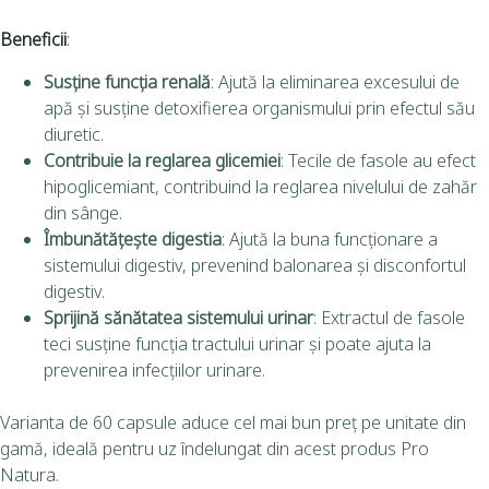
Beneficii
:
Susține funcția renală
: Ajută la eliminarea excesului de
apă și susține detoxifierea organismului prin efectul său
diuretic.
Contribuie la reglarea glicemiei
: Tecile de fasole au efect
hipoglicemiant, contribuind la reglarea nivelului de zahăr
din sânge.
Îmbunătățește digestia
: Ajută la buna funcționare a
sistemului digestiv, prevenind balonarea și disconfortul
digestiv.
Sprijină sănătatea sistemului urinar
: Extractul de fasole
teci susține funcția tractului urinar și poate ajuta la
prevenirea infecțiilor urinare.
Varianta de 60 capsule aduce cel mai bun preț pe unitate din
gamă, ideală pentru uz îndelungat din acest produs Pro
Natura.