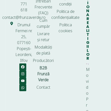
Întrebări
I
771
condiții
O
Frecvente
618
N
Politica de
(FAQ)
A
contact@frunzaverde.ro
confidențialitate
R
Cum
E
Drumul
Politica
cumpăr
A
LI
Fermei nr.
cookies
Livrare
T
25,
I
și retur
G
077160
II
Modalități
Popești-
L
de plată
O
Leordeni,
R
Ilfov
Producători
B2B
M
Frunză
o
Verde
vi
Contact
d
o
P
r