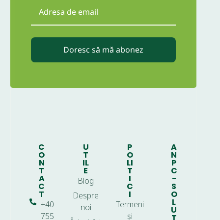
Doresc să mă abonez
C
U
P
A
O
T
O
N
N
IL
LI
P
T
E
T
C
A
I
-
Blog
C
C
S
T
I
O
Despre
L
+40
Termeni
noi
U
755
și
T