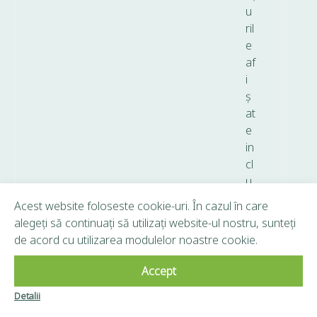
u
ril
e
af
i
ș
at
e
in
cl
u
d
Acest website foloseste cookie-uri. În cazul în care
T
alegeți să continuați să utilizați website-ul nostru, sunteți
V
de acord cu utilizarea modulelor noastre cookie.
A.
Accept
Copyright © 2026 Frunză Verde - Toate drepturile
Detalii
Clubul Frunză
rezervate.