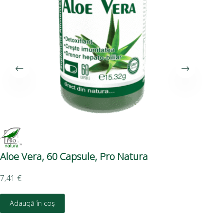
Aloe Vera, 60 Capsule, Pro Natura
Pu
7,41
€
3,9
Adaugă în coș