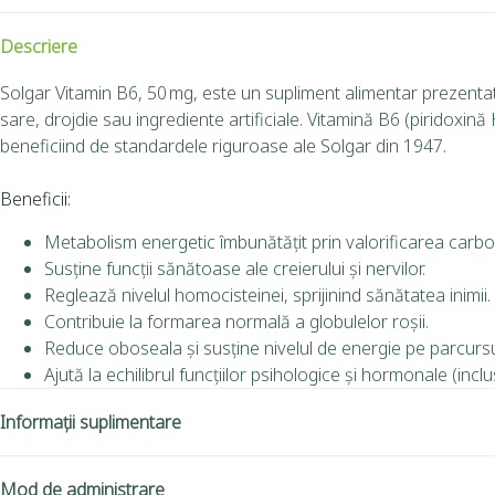
Descriere
Solgar Vitamin B6, 50 mg, este un supliment alimentar prezentat 
sare, drojdie sau ingrediente artificiale. Vitamină B6 (piridoxină
beneficiind de standardele riguroase ale Solgar din 1947.
Beneficii:
Metabolism energetic îmbunătățit prin valorificarea carbohid
Susține funcții sănătoase ale creierului și nervilor.
Reglează nivelul homocisteinei, sprijinind sănătatea inimii.
Contribuie la formarea normală a globulelor roșii.
Reduce oboseala și susține nivelul de energie pe parcursul 
Ajută la echilibrul funcțiilor psihologice și hormonale (incl
Informații suplimentare
Mod de administrare