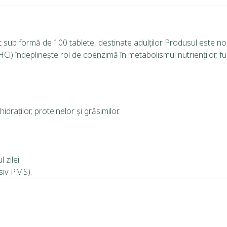
sub formă de 100 tablete, destinate adulților. Produsul este non
 HCl) îndeplinește rol de coenzimă în metabolismul nutrienților, f
raților, proteinelor și grăsimilor.
zilei.
usiv PMS).