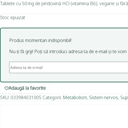
Tablete cu 50 mg de piridoxină HCl (vitamina B6), vegane și fără 
Stoc epuizat
Produs momentan indisponibil!
Nu-ți fă griji! Poți să introduci adresa ta de e-mail și te vo
Adaugă la favorite
SKU:
033984031005
Categorii:
Metabolism
,
Sistem nervos
,
Sup