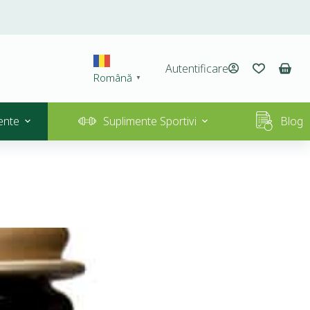
Autentificare
Română
▼
ente
Suplimente Sportivi
Blog