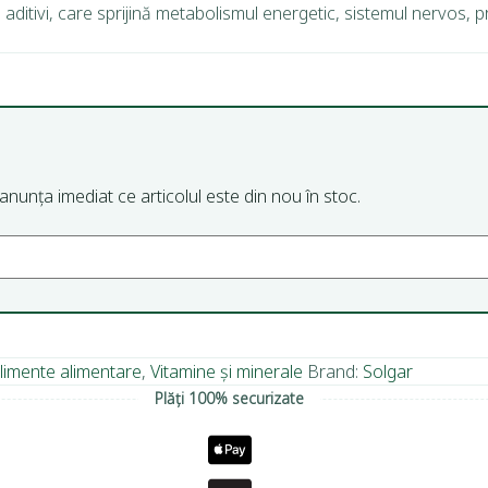
aditivi, care sprijină metabolismul energetic, sistemul nervos, pr
m anunța imediat ce articolul este din nou în stoc.
limente alimentare
,
Vitamine și minerale
Brand:
Solgar
Plăți 100% securizate