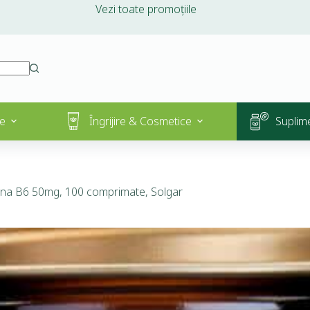
Vezi toate promoțiile
e
Îngrijire & Cosmetice
Suplim
ina B6 50mg, 100 comprimate, Solgar