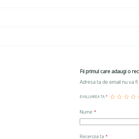
Fii primul care adaugi o r
Adresa ta de email nu va fi 
EVALUAREA TA
*
Nume
*
Recenzia ta
*