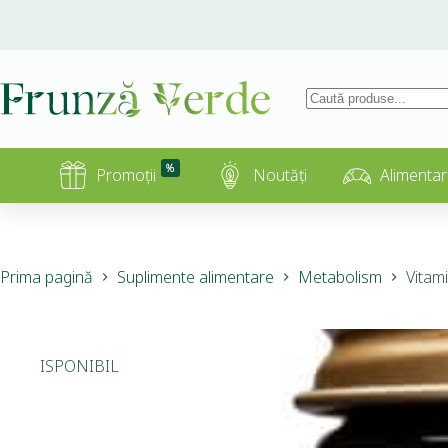
%
Promoții
Noutăți
Alimentar
Prima pagină
Suplimente alimentare
Metabolism
Vitam
INDISPONIBIL