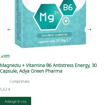
Magneziu + Vitamina B6 Antistress Energy, 30
Vi
Capsule, Adya Green Pharma
Ad
Comprimate
5,63
€
6,7
Adaugă în coș