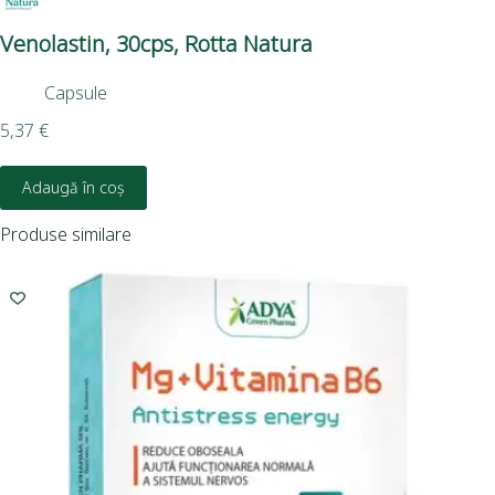
Venolastin, 30cps, Rotta Natura
Gi
Na
Capsule
5,37
€
3,9
Adaugă în coș
Produse similare