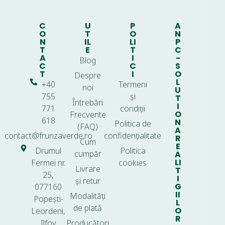
C
U
P
A
O
T
O
N
N
IL
LI
P
T
E
T
C
A
I
-
Blog
C
C
S
T
I
O
Despre
L
+40
Termeni
noi
U
755
și
T
Întrebări
I
771
condiții
O
Frecvente
618
N
Politica de
(FAQ)
A
contact@frunzaverde.ro
confidențialitate
R
Cum
E
Drumul
Politica
cumpăr
A
LI
Fermei nr.
cookies
Livrare
T
25,
I
și retur
G
077160
II
Modalități
Popești-
L
de plată
O
Leordeni,
R
Ilfov
Producători