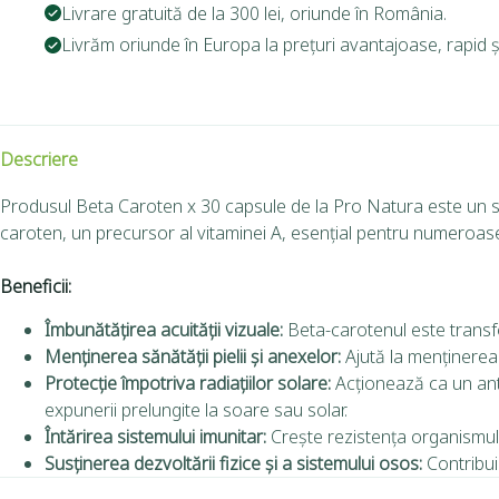
Livrare gratuită de la 300 lei, oriunde în România.
Livrăm oriunde în Europa la prețuri avantajoase, rapid și
Descriere
Produsul Beta Caroten x 30 capsule de la Pro Natura este un supl
caroten, un precursor al vitaminei A, esențial pentru numeroase 
Beneficii:
Îmbunătățirea acuității vizuale:
Beta-carotenul este transfo
Menținerea sănătății pielii și anexelor:
Ajută la menținerea s
Protecție împotriva radiațiilor solare:
Acționează ca un anti
expunerii prelungite la soare sau solar.
Întărirea sistemului imunitar:
Crește rezistența organismului
Susținerea dezvoltării fizice și a sistemului osos:
Contribui