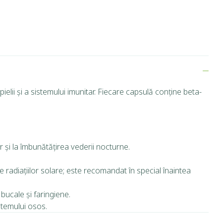
lii și a sistemului imunitar. Fiecare capsulă conține beta-
 și la îmbunătățirea vederii nocturne.
 radiațiilor solare; este recomandat în special înaintea
bucale și faringiene.
stemului osos.