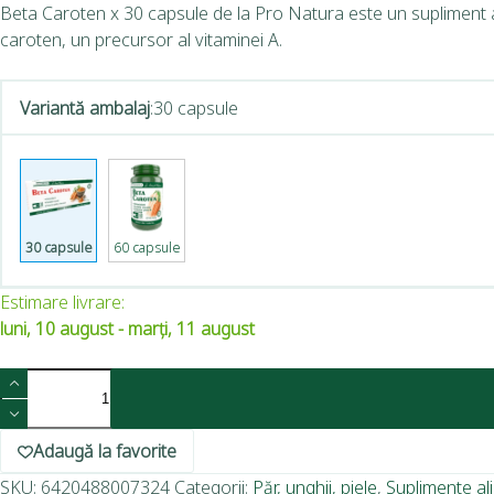
Beta Caroten x 30 capsule de la Pro Natura este un supliment alimen
caroten, un precursor al vitaminei A.
Variantă ambalaj
:
30 capsule
30 capsule
60 capsule
Estimare livrare:
luni, 10 august - marți, 11 august
Adaugă la favorite
SKU:
6420488007324
Categorii:
Păr, unghii, piele
,
Suplimente al