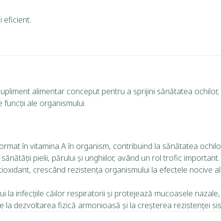
 eficient.
iment alimentar conceput pentru a sprijini sănătatea ochilor, pie
funcții ale organismului.
rmat în vitamina A în organism, contribuind la sănătatea ochilor
ănătății pielii, părului și unghiilor, având un rol trofic important.
oxidant, crescând rezistența organismului la efectele nocive ale
 la infecțiile căilor respiratorii și protejează mucoasele nazale, 
e la dezvoltarea fizică armonioasă și la creșterea rezistenței si