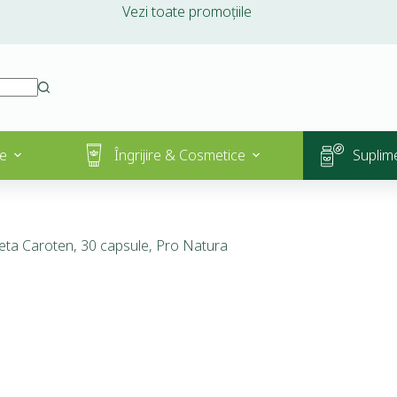
Vezi toate promoțiile
e
Îngrijire & Cosmetice
Suplim
eta Caroten, 30 capsule, Pro Natura