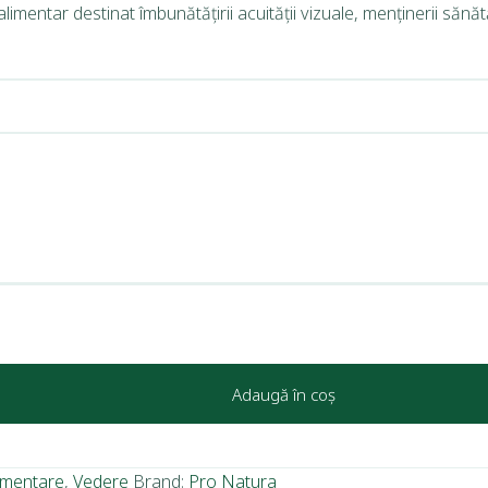
tar destinat îmbunătățirii acuității vizuale, menținerii sănătății 
Adaugă în coș
imentare
,
Vedere
Brand:
Pro Natura