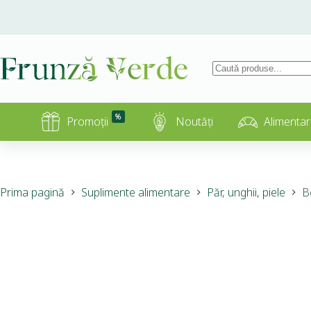
%
Promoții
Noutăți
Alimentar
Prima pagină
Suplimente alimentare
Păr, unghii, piele
B