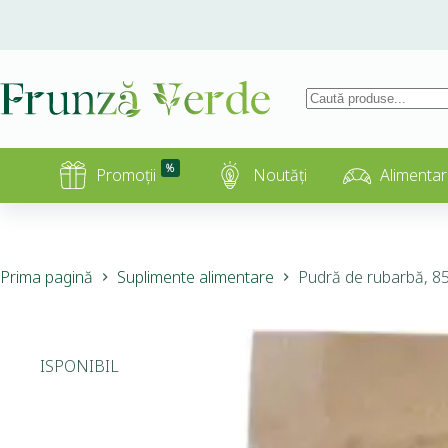
%
Promoții
Noutăți
Alimentar
Prima pagină
Suplimente alimentare
Pudră de rubarbă, 85g
INDISPONIBIL