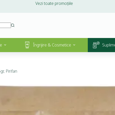
Vezi toate promoțiile
e
Îngrijire & Cosmetice
Suplim
r, Pirifan